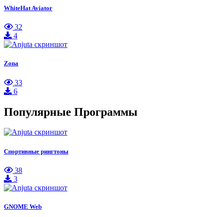
WhiteHat Aviator
32
4
Zona
33
6
Популярные Программы
Спортивные рингтоны
38
3
GNOME Web