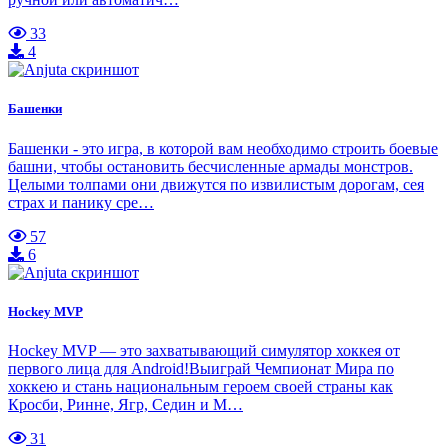
33
4
Башенки
Башенки - это игра, в которой вам необходимо строить боевые
башни, чтобы остановить бесчисленные армады монстров.
Целыми толпами они движутся по извилистым дорогам, сея
страх и панику сре…
57
6
Hockey MVP
Hockey MVP — это захватывающий симулятор хоккея от
первого лица для Android!Выиграй Чемпионат Мира по
хоккею и стань национальным героем своей страны как
Кросби, Ринне, Ягр, Седин и М…
31