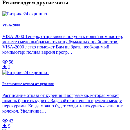
Рекомендуем другие читы
VISA-2000
VISA-2000 Теперь, отправляясь покупать новый компьютер,
можете смело выбрасывать кипу бумажных прайс-листов.
VISA-2000 легко поможет Вам выбрать необходимый
компьютер: полная версия прогр…
58
3
Расписание отказа от курения
Расписание отказа от курения Программка, которая может
помочь бросить курить. Задавайте интервал времени между
перекурами. Когда можно будет сходить покурить - зазвенит
колокол. Увеличива…
43
5