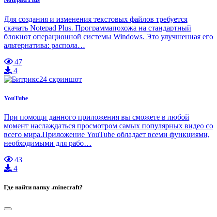
Для создания и изменения текстовых файлов требуется
скачать Notepad Plus. Программапохожа на стандартный
блокнот операционной системы Windows. Это улучшенная его
альтернатива: распола…
47
4
YouTube
При помощи данного приложения вы сможете в любой
момент наслаждаться просмотром самых популярных видео со
всего мира.Приложение YouTube обладает всеми функциями,
необходимыми для рабо…
43
4
Где найти папку .minecraft?