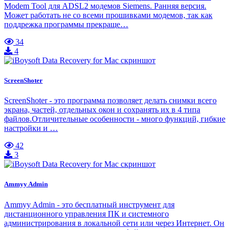
Modem Tool для ADSL2 модемов Siemens. Ранняя версия.
Может работать не со всеми прошивками модемов, так как
поддрежка программы прекраще…
34
4
ScreenShoter
ScreenShoter - это программа позволяет делать снимки всего
экрана, частей, отдельных окон и сохранять их в 4 типа
файлов.Отличительные особенности - много функций, гибкие
настройки и …
42
3
Ammyy Admin
Ammyy Admin - это бесплатный инструмент для
дистанционного управления ПК и системного
администрирования в локальной сети или через Интернет. Он