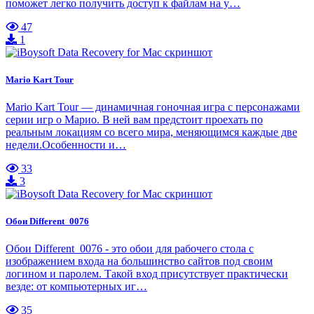
поможет легко получить доступ к файлам на у…
47
1
Mario Kart Tour
Mario Kart Tour — динамичная гоночная игра с персонажами
серии игр о Марио. В ней вам предстоит проехать по
реальным локациям со всего мира, меняющимся каждые две
недели.Особенности и…
33
3
Обои Different_0076
Обои Different_0076 - это обои для рабочего стола с
изображением входа на большинство сайтов под своим
логином и паролем. Такой вход присутствует практически
везде: от компьютерных иг…
35