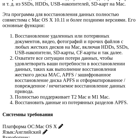
и т. д. из SSDs, HDDs, USB-накопителей, SD-карт на Mac.
Эта программа для восстановления данных полностью
совместима с Mac OS X 10.11 и более поздними версиями. Его
основные функции:
Восстановление удаленных или потерянных
документов, видео, фотографий и прочих файлов с
любых жестких дисков на Mac, включая HDDs, SSDs,
USB-накопители, SD-карты, CF-карты и так далее.
Охватите все ситуации потери данных, чтобы
удовлетворить ваши потребности в восстановлении
данных, таких как выполнение восстановления
жесткого диска MAC, APFS / зашифрованное
восстановление диска APFS и отформатированное /
поврежденное / нечитаемое восстановление данных
привода.
Полностью поддерживает T2 Mac и M1 Mac.
Восстановить данные из потерянных разделов APFS.
Системны требования
Платформа ОС:
Mac OS X
Язык:
Английский
Разработчик: