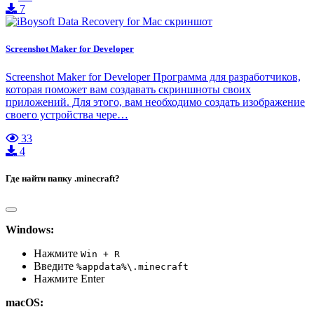
7
Screenshot Maker for Developer
Screenshot Maker for Developer Программа для разработчиков,
которая поможет вам создавать скриншноты своих
приложений. Для этого, вам необходимо создать изображение
своего устройства чере…
33
4
Где найти папку .minecraft?
Windows:
Нажмите
Win + R
Введите
%appdata%\.minecraft
Нажмите Enter
macOS: