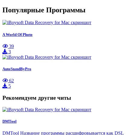
Популярные Программы
A World Of Photo
39
3
AutoStandByPro
62
5
Рекомендуем другие читы
DMTool
DMTool Название программы расшифровывается как DSL