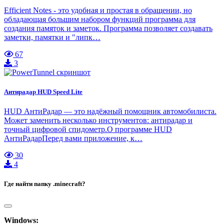
Efficient Notes - это удобная и простая в обращении, но
обладающая большим набором функций программа для
создания памяток и заметок. Программа позволяет создавать
заметки, памятки и "липк…
67
3
Антирадар HUD Speed Lite
HUD АнтиРадар — это надёжный помощник автомобилиста.
Может заменить несколько инструментов: антирадар и
точный цифровой спидометр.О программе HUD
АнтиРадарПеред вами приложение, к…
30
4
Где найти папку .minecraft?
Windows: