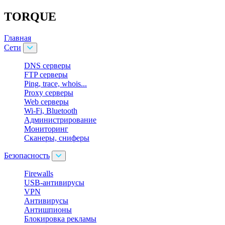
TORQUE
Главная
Cети
DNS серверы
FTP серверы
Ping, trace, whois...
Proxy серверы
Web серверы
Wi-Fi, Bluetooth
Администрирование
Мониторинг
Сканеры, сниферы
Безопасность
Firewalls
USB-антивирусы
VPN
Антивирусы
Антишпионы
Блокировка рекламы