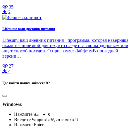
35
2
Lifesum: ваш дневник питания
Lifesum: ваш дневник питания - программа, которая наверняка
окажется полезной для тех, кто следит за своим здоровьем или
ищет способ похудеть.О программе ЛайфсамВ последней
версии…
27
4
Где найти папку .minecraft?
Windows:
Нажмите
Win + R
Введите
%appdata%\.minecraft
Нажмите Enter