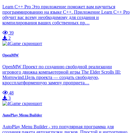
Learn C++ Pro Это приложение поможет вам научиться
программированию на языке C++. Приложение Learn C++ Pro
обучит вас всему необходимому для создания и
компилирования ваших собственных пр…
39
2
OpenMW
OpenMW Проект по созданию свободной реализации
игрового движка компьютерной игры The Elder Scrolls III:
Morrowind.Цель проекта — создать свободную,
кроссплатформенную замену проприета…
48
3
AutoPlay Menu Builder
AutoPlay Menu Builder - это популярная программа для
создания пакета автозагрузки дисков. Простой и интуитивно