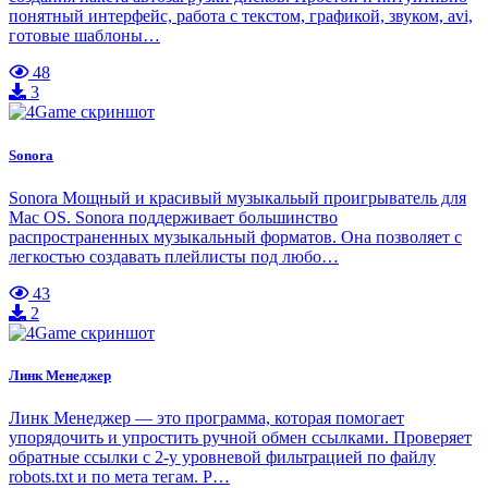
понятный интерфейс, работа с текстом, графикой, звуком, avi,
готовые шаблоны…
48
3
Sonora
Sonora Мощный и красивый музыкальый проигрыватель для
Mac OS. Sonora поддерживает большинство
распространенных музыкальный форматов. Она позволяет с
легкостью создавать плейлисты под любо…
43
2
Линк Менеджер
Линк Менеджер — это программа, которая помогает
упорядочить и упростить ручной обмен ссылками. Проверяет
обратные ссылки с 2-у уровневой фильтрацией по файлу
robots.txt и по мета тегам. Р…