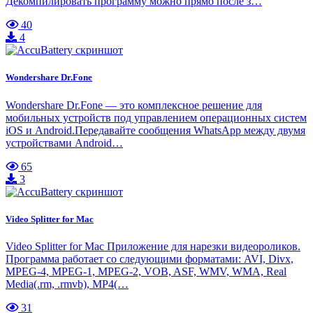
Декомпилировать программу можно прямо после з…
40
4
Wondershare Dr.Fone
Wondershare Dr.Fone — это комплексное решение для
мобильных устройств под управлением операционных систем
iOS и Android.Передавайте сообщения WhatsApp между двумя
устройствами Android…
65
3
Video Splitter for Mac
Video Splitter for Mac Приложение для нарезки видеороликов.
Программа работает со следующими форматами: AVI, Divx,
MPEG-4, MPEG-1, MPEG-2, VOB, ASF, WMV, WMA, Real
Media(.rm, .rmvb), MP4(…
31