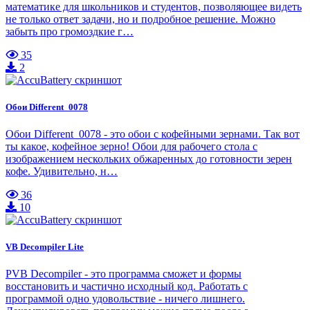
математике для школьников и студентов, позволяющее видеть
не только ответ задачи, но и подробное решение. Можно
забыть про громоздкие г…
35
2
Обои Different_0078
Обои Different_0078 - это обои с кофейными зернами. Так вот
ты какое, кофейное зерно! Обои для рабочего стола с
изображением нескольких обжаренных до готовности зерен
кофе. Удивительно, н…
36
10
VB Decompiler Lite
РVB Decompiler - это программа сможет и формы
восстановить и частично исходный код. Работать с
программой одно удовольствие - ничего лишнего.