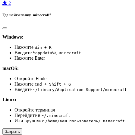
2
Где найти папку .minecraft?
Windows:
Нажмите
Win + R
Введите
%appdata%\.minecraft
Нажмите Enter
macOS:
Откройте Finder
Нажмите
Cmd + Shift + G
Введите
~/Library/Application Support/minecraft
Linux:
Откройте терминал
Перейдите в
~/.minecraft
Или вручную:
/home/ваш_пользователь/.minecraft
Закрыть