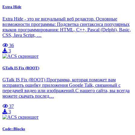
Extra Hide
Extra Hide - это не визуальный веб редактор. Основные
возможности программы: Подсветка синтаксиса популярных
языков программирования: HTML, C++, Pascal (Delphi), Basic,
CSS, Java Script, …
36
3
GTalk IS Fix (ROOT)
GTalk IS Fix (ROOT) Программа, которая поможет вам
исправить ошибку приложения Google Talk, связанный с
передачей видео или изображений.С нашего сайта, вы всегда
можете скачать послед…
37
3
Code::Blocks