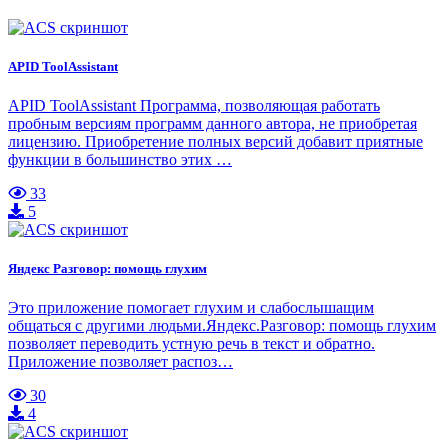
APID ToolAssistant
APID ToolAssistant Программа, позволяющая работать
пробным версиям программ данного автора, не приобретая
лицензию. Приобретение полных версий добавит приятные
функции в большинство этих …
33
5
Яндекс Разговор: помощь глухим
Это приложение помогает глухим и слабослышащим
общаться с другими людьми.Яндекс.Разговор: помощь глухим
позволяет переводить устную речь в текст и обратно.
Приложение позволяет распоз…
30
4