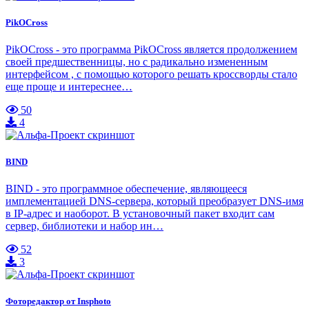
PikOCross
PikOCross - это программа PikOCross является продолжением
своей предшественницы, но с радикально измененным
интерфейсом , с помощью которого решать кроссворды стало
еще проще и интереснее…
50
4
BIND
BIND - это программное обеспечение, являющееся
имплементацией DNS-сервера, который преобразует DNS-имя
в IP-адрес и наоборот. В установочный пакет входит сам
сервер, библиотеки и набор ин…
52
3
Фоторедактор от Insphoto