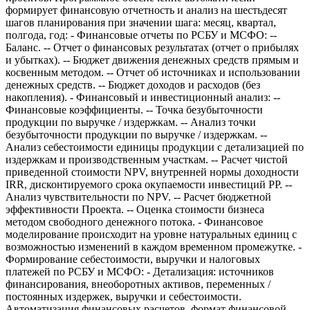
формирует финансовую отчетность и анализ на шестьдесят
шагов планирования при значении шага: месяц, квартал,
полгода, год: - Финансовые отчеты по РСБУ и МСФО: --
Баланс. -- Отчет о финансовых результатах (отчет о прибылях
и убытках). -- Бюджет движения денежных средств прямым и
косвенным методом. -- Отчет об источниках и использовании
денежных средств. -- Бюджет доходов и расходов (без
накопления). - Финансовый и инвестиционный анализ: --
Финансовые коэффициенты. -- Точка безубыточности
продукции по выручке / издержкам. -- Анализ точки
безубыточности продукции по выручке / издержкам. --
Анализ себестоимости единицы продукции с детализацией по
издержкам и производственным участкам. -- Расчет чистой
приведенной стоимости NPV, внутренней нормы доходности
IRR, дисконтируемого срока окупаемости инвестиций PP. --
Анализ чувствительности по NPV. -- Расчет бюджетной
эффективности Проекта. -- Оценка стоимости бизнеса
методом свободного денежного потока. - Финансовое
моделирование происходит на уровне натуральных единиц с
возможностью изменений в каждом временном промежутке. -
Формирование себестоимости, выручки и налоговых
платежей по РСБУ и МСФО: - Детализация: источников
финансирования, внеоборотных активов, переменных /
постоянных издержек, выручки и себестоимости.
Автоматизация финансовых расчетов, формат финансовой