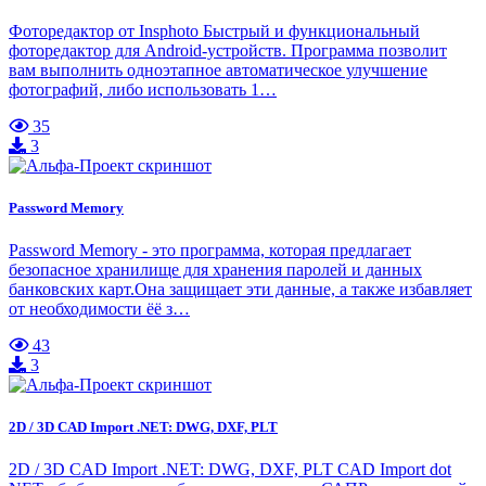
Фоторедактор от Insphoto Быстрый и функциональный
фоторедактор для Android-устройств. Программа позволит
вам выполнить одноэтапное автоматическое улучшение
фотографий, либо использовать 1…
35
3
Password Memory
Password Memory - это программа, которая предлагает
безопасное хранилище для хранения паролей и данных
банковских карт.Она защищает эти данные, а также избавляет
от необходимости ёё з…
43
3
2D / 3D CAD Import .NET: DWG, DXF, PLT
2D / 3D CAD Import .NET: DWG, DXF, PLT CAD Import dot