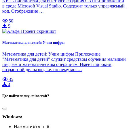
NET - библиотека для быстрого создания САПР-приложений
в среде Microsoft Visual Studio. Содержит только управляемый
код. Отображение …
50
5
Математика для детей: Учим цифры
Математика для детей: Учим цифры Приложение
"Математика для детей" служит средством обучения малышей
цифрам и математическим операциям. Имеет широкий
возрастной диапазон, т.е. по нему мог…
35
4
Где найти папку .minecraft?
Windows:
Нажмите
Win + R