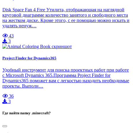
Disk Space Fan 4 Free Утилита, отображающая на наглядной
круговой диаграмме количество занятого и свободного места
на жестком диске. Кроме этого, с ее помощью можно искать и
удалять ненуж…
43
3
Project Finder for Dynamics365
Удобный инструмент для поиска проектных работ при работе
с Microsoft Dynamics 365.Программа Project Finder for
Dynamics365 поможет вам с легкостью находить необходимые
проекты. Выполн…
36
3
Где найти папку .minecraft?