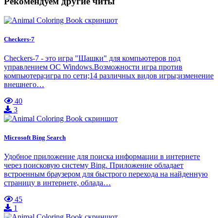
Рекомендуем другие читы
Checkers-7
Checkers-7 - это игра "Шашки" для компьютеров под
управлением ОС Windows.Возможности игра против
компьютера;игра по сети;14 различных видов игры;изменение
внешнего…
40
3
Microsoft Bing Search
Удобное приложение для поиска информации в интернете
через поисковую систему Bing. Приложение обладает
встроенным браузером для быстрого перехода на найденную
страницу в интернете, облада…
45
1