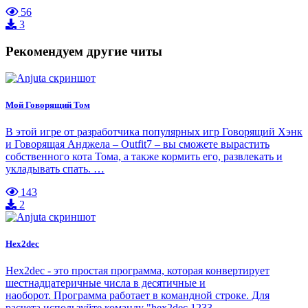
56
3
Рекомендуем другие читы
Мой Говорящий Том
В этой игре от разработчика популярных игр Говорящий Хэнк
и Говорящая Анджела – Outfit7 – вы сможете вырастить
собственного кота Тома, а также кормить его, развлекать и
укладывать спать. …
143
2
Hex2dec
Hex2dec - это простая программа, которая конвертирует
шестнадцатеричные числа в десятичные и
наоборот. Программа работает в командной строке. Для
расчета используйте команду "hex2dec 1233…