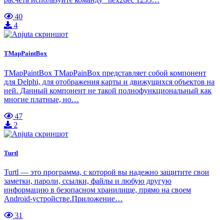
40
4
TMapPaintBox
TMapPaintBox TMapPainBox представляет собой компонент
для Delphi, для отображения карты и движущихся объектов на
ней. Данный компонент не такой полнофункциональный как
многие платные, но…
47
2
Turtl
Turtl — это программа, с которой вы надежно защитите свои
заметки, пароли, ссылки, файлы и любую другую
информацию в безопасном хранилище, прямо на своем
Android-устройстве.Приложение…
31