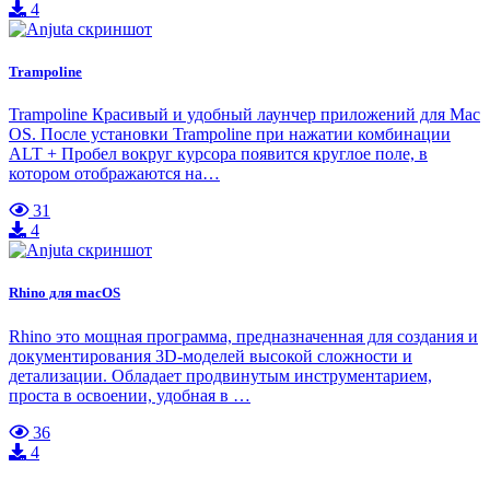
4
Trampoline
Trampoline Красивый и удобный лаунчер приложений для Mac
OS. После установки Trampoline при нажатии комбинации
ALT + Пробел вокруг курсора появится круглое поле, в
котором отображаются на…
31
4
Rhino для macOS
Rhino это мощная программа, предназначенная для создания и
документирования 3D-моделей высокой сложности и
детализации. Обладает продвинутым инструментарием,
проста в освоении, удобная в …
36
4