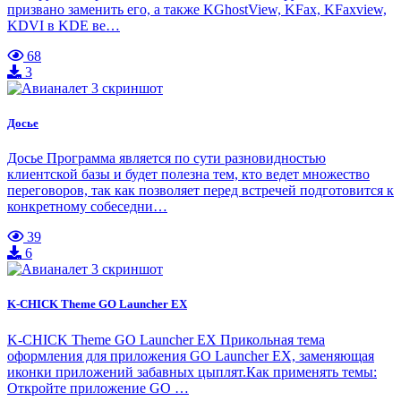
призвано заменить его, а также KGhostView, KFax, KFaxview,
KDVI в KDE ве…
68
3
Досье
Досье Программа является по сути разновидностью
клиентской базы и будет полезна тем, кто ведет множество
переговоров, так как позволяет перед встречей подготовится к
конкретному собеседни…
39
6
K-CHICK Theme GO Launcher EX
K-CHICK Theme GO Launcher EX Прикольная тема
оформления для приложения GO Launcher EX, заменяющая
иконки приложений забавных цыплят.Как применять темы:
Откройте приложение GO …