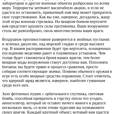
лаборатории и другие военные объекты разбросаны по всему
миру. Террористы затевают масштабную акцию, и если не
удастся их остановить, привычный нам мир может прекратить
свое существование. Как вы уже, наверное, догадались, жанр
этой игры военная стрелялка. На мощном боевом вертолете
вам предстоит крушить силы противника. Ваше вооружение
столь же разнообразно, сколь многочисленны ваши враги.
Воздушное противостояние развернется в знойных пустынях
и зеленых джунглях, над морской гладью и среди высоких
гор. В вашем распоряжении будет три вертолета, оснащенных
последними моделями ракет и плазменных установок. Чем
толще будет становиться броня ваших врагов, тем более
мощные виды вооружения станут доступны вам. Пополнять
боезапас вы будете прямо в процессе сражения, просто
собирая соответствующие значки. Помимо обычного оружия в
игре есть особо мощные средства поражения. Стоит отметить,
что ядерный заряд является, наверное, наиболее гуманным
среди всех них.
Залп фотонных пушек с орбитального спутника, световая
бомба, способная превратить в горстку пепла что угодно,
аннигилятор, который не оставит ничего живого в радиусе
нескольких миль, со всем этими чудесами вы познакомите
своих врагов. Каждый крупный объект, который вам удастся