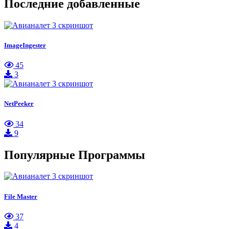
Последние добавленные
ImageIngester
45
3
NetPeeker
34
9
Популярные Программы
File Master
37
4