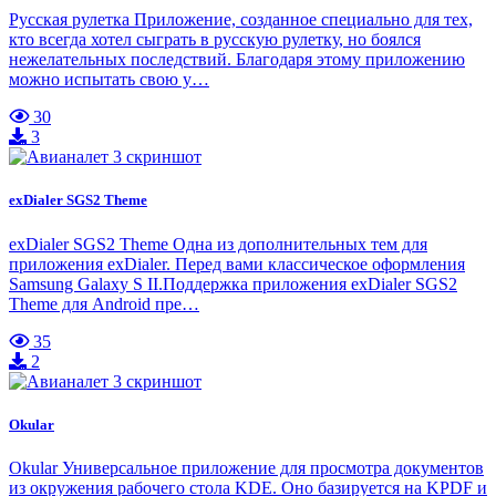
Русская рулетка Приложение, созданное специально для тех,
кто всегда хотел сыграть в русскую рулетку, но боялся
нежелательных последствий. Благодаря этому приложению
можно испытать свою у…
30
3
exDialer SGS2 Theme
exDialer SGS2 Theme Одна из дополнительных тем для
приложения exDialer. Перед вами классическое оформления
Samsung Galaxy S II.Поддержка приложения exDialer SGS2
Theme для Android пре…
35
2
Okular
Okular Универсальное приложение для просмотра документов
из окружения рабочего стола KDE. Оно базируется на KPDF и