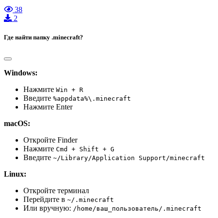
38
2
Где найти папку .minecraft?
Windows:
Нажмите
Win + R
Введите
%appdata%\.minecraft
Нажмите Enter
macOS:
Откройте Finder
Нажмите
Cmd + Shift + G
Введите
~/Library/Application Support/minecraft
Linux:
Откройте терминал
Перейдите в
~/.minecraft
Или вручную:
/home/ваш_пользователь/.minecraft