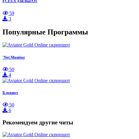
FCEUX для macOS
59
3
Популярные Программы
'Net Monitor
50
4
Блокнот
50
6
Рекомендуем другие читы