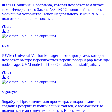
ФЗ "О Полиции" Программа, которая позволяет вам читать
текст Федерального Закона №3-ФЗ "О полиции" на вашем
мобильном устройстве. Текст Федерального Закона №3-ФЗ
подготовлен с использован…
47
2
UVM
(UVM) Universal Version Manager — это программа, которая
позволяет быстро переключаться версии nodejs и php.Команды
node usage: UVM node [-h] {addGlobal,install,list,off,path,…
71
3
SugarSync
SugarSync Приложение для просмотра, синхронизации и
создания резервных копий ваших файлов, с возможностью
поделиться ими с другими людьми. Вы сможете