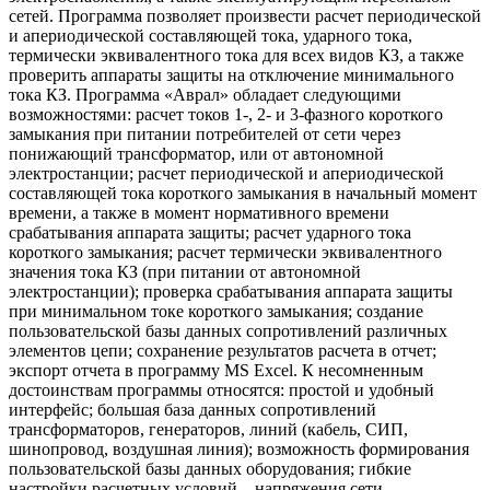
сетей. Программа позволяет произвести расчет периодической
и апериодической составляющей тока, ударного тока,
термически эквивалентного тока для всех видов КЗ, а также
проверить аппараты защиты на отключение минимального
тока КЗ. Программа «Аврал» обладает следующими
возможностями: расчет токов 1-, 2- и 3-фазного короткого
замыкания при питании потребителей от сети через
понижающий трансформатор, или от автономной
электростанции; расчет периодической и апериодической
составляющей тока короткого замыкания в начальный момент
времени, а также в момент нормативного времени
срабатывания аппарата защиты; расчет ударного тока
короткого замыкания; расчет термически эквивалентного
значения тока КЗ (при питании от автономной
электростанции); проверка срабатывания аппарата защиты
при минимальном токе короткого замыкания; создание
пользовательской базы данных сопротивлений различных
элементов цепи; сохранение результатов расчета в отчет;
экспорт отчета в программу MS Excel. К несомненным
достоинствам программы относятся: простой и удобный
интерфейс; большая база данных сопротивлений
трансформаторов, генераторов, линий (кабель, СИП,
шинопровод, воздушная линия); возможность формирования
пользовательской базы данных оборудования; гибкие
настройки расчетных условий – напряжения сети,