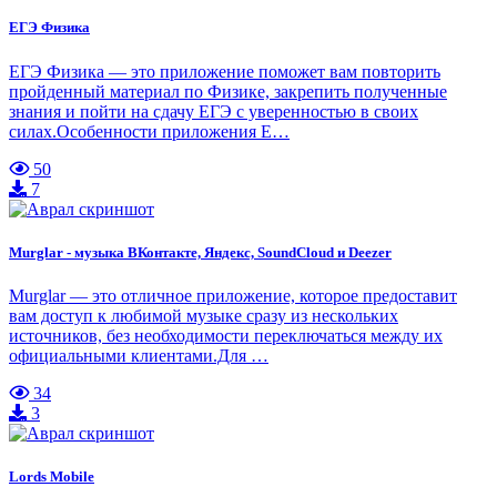
ЕГЭ Физика
ЕГЭ Физика — это приложение поможет вам повторить
пройденный материал по Физике, закрепить полученные
знания и пойти на сдачу ЕГЭ с уверенностью в своих
силах.Особенности приложения Е…
50
7
Murglar - музыка ВКонтакте, Яндекс, SoundCloud и Deezer
Murglar — это отличное приложение, которое предоставит
вам доступ к любимой музыке сразу из нескольких
источников, без необходимости переключаться между их
официальными клиентами.Для …
34
3
Lords Mobile