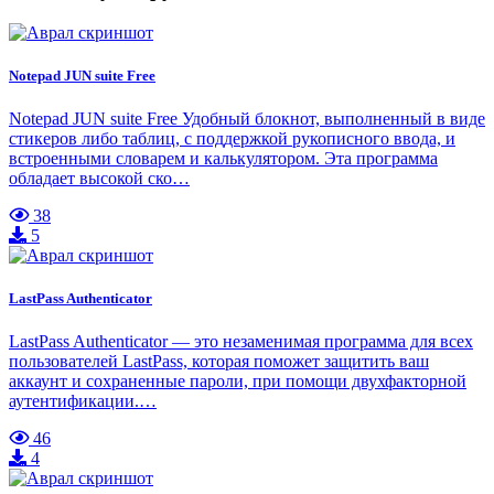
Notepad JUN suite Free
Notepad JUN suite Free Удобный блокнот, выполненный в виде
стикеров либо таблиц, с поддержкой рукописного ввода, и
встроенными словарем и калькулятором. Эта программа
обладает высокой ско…
38
5
LastPass Authenticator
LastPass Authenticator — это незаменимая программа для всех
пользователей LastPass, которая поможет защитить ваш
аккаунт и сохраненные пароли, при помощи двухфакторной
аутентификации.…
46
4