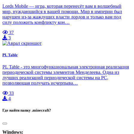
Lords Mobile — игра, которая перенесёт вам в волшебный
мир, нуждающийся в вашей помощи. Мир в империи был
нарушен из-за жаждущих власти лордов и только вам под
силу положить конфликту кон…
37
3
PL Table
PL Table - это многофункциональная электронная реализация
периодической системы элементов Менделеева. Одна из
лучших реализаций периодической системы на PC,
позволяющая получать исчерпыва…
33
4
Где найти папку .minecraft?
Windows: