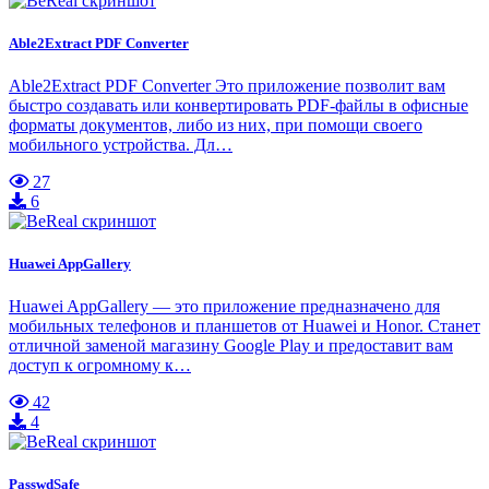
Able2Extract PDF Converter
Able2Extract PDF Converter Это приложение позволит вам
быстро создавать или конвертировать PDF-файлы в офисные
форматы документов, либо из них, при помощи своего
мобильного устройства. Дл…
27
6
Huawei AppGallery
Huawei AppGallery — это приложение предназначено для
мобильных телефонов и планшетов от Huawei и Honor. Станет
отличной заменой магазину Google Play и предоставит вам
доступ к огромному к…
42
4
PasswdSafe