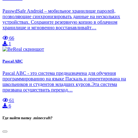
PasswdSafe Android – мобильное хранилище паролей,
позволяющие синхронизировать данные на нескольких
устройствах. Сохраните резервную копию в облачном
хранилище и мгновенно восстанавливайт…
66
1
Pascal ABC
Pascal ABC - это система предназначена для обучения
программированию на языке Паскаль и ориентирована на
школьников и студентов младших курсов.Эта система
призвана осуществить переход…
61
6
Где найти папку .minecraft?