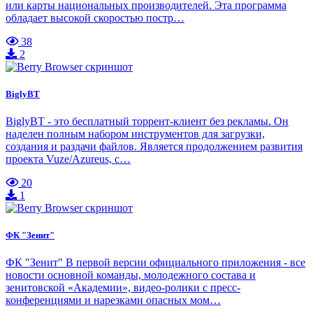
или карты национальных производителей. Эта программа
обладает высокой скоростью постр…
38
2
BiglyBT
BiglyBT - это бесплатный торрент-клиент без рекламы. Он
наделен полным набором инструментов для загрузки,
создания и раздачи файлов. Является продолжением развития
проекта Vuze/Azureus, с…
20
1
ФК "Зенит"
ФК "Зенит" В первой версии официального приложения - все
новости основной команды, молодежного состава и
зенитовской «Академии», видео-ролики с пресс-
конференциями и нарезками опасных мом…