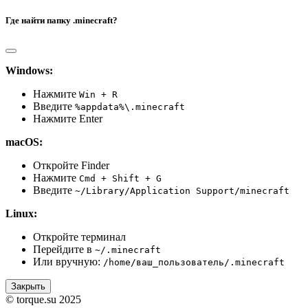
Где найти папку .minecraft?
Windows:
Нажмите
Win + R
Введите
%appdata%\.minecraft
Нажмите Enter
macOS:
Откройте Finder
Нажмите
Cmd + Shift + G
Введите
~/Library/Application Support/minecraft
Linux:
Откройте терминал
Перейдите в
~/.minecraft
Или вручную:
/home/ваш_пользователь/.minecraft
Закрыть
© torque.su 2025