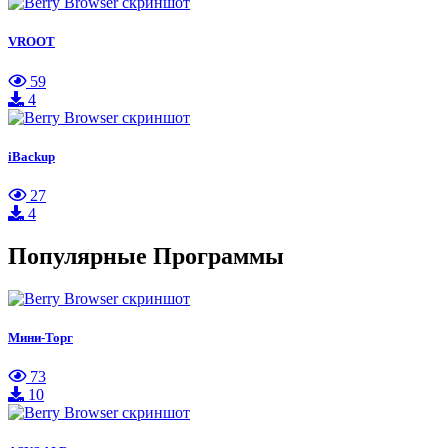
VROOT
59
4
iBackup
27
4
Популярные Программы
Мини-Торг
73
10