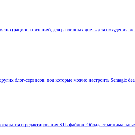
еню (рациона питания), для различных диет - для похудения, леч
ругих блог-сервисов, под которые можно настроить Semagic deadjo
 для открытия и редактирования STL файлов. Обладает минимал