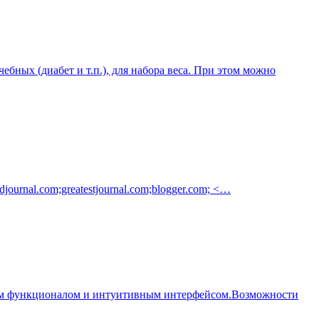
ебных (диабет и т.п.), для набора веса. При этом можно
urnal.com;greatestjournal.com;blogger.com; <…
ьным функционалом и интуитивным интерфейсом.Возможности