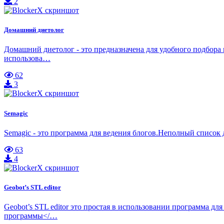
2
Домашний диетолог
Домашний диетолог - это предназначена для удобного подбора м
использова…
62
3
Semagic
Semagic - это программа для ведения блогов.Неполный список д
63
4
Geobot’s STL editor
Geobot’s STL editor это простая в использовании программа
программы</…