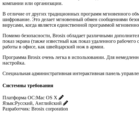
компании или организации.
В отличие от других традиционных программ мгновенного обм
шифрование. Это делает мгновенный обмен сообщениями безоп
вирусами, когда является единственной программой мгновенн
Помимо безопасности, Brosix обладает различными дополнитель
показ экрана (также известный как показ удаленного рабочего 
работы в офисе, как швейцарский нож в армии.
Программа Brosix очень легка в использовании. Для немедлен
настройка.
Специальная административная интерактивная панель управлен
Системны требования
Платформа ОС:
Mac OS X
Язык:
Русский, Английский
Разработчик:
Brosix corporation