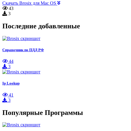
Скачать Brosix для Mac OS
43
3
Последние добавленные
Справочник по ПДД РФ
44
3
Ip Lookup
41
3
Популярные Программы