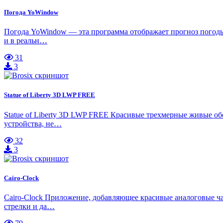
Погода YoWindow
Погода YoWindow — эта программа отображает прогноз погоды 
и в реальн…
31
3
Statue of Liberty 3D LWP FREE
Statue of Liberty 3D LWP FREE Красивые трехмерные живые о
устройства, не…
32
3
Cairo-Clock
Cairo-Clock Приложение, добавляющее красивые аналоговые ча
стрелки и да…