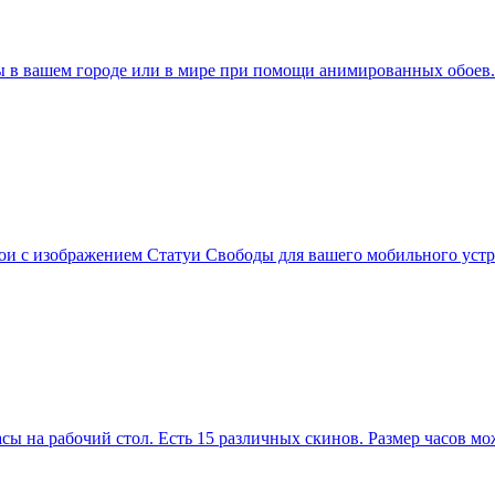
в вашем городе или в мире при помощи анимированных обоев. Со
бои с изображением Статуи Свободы для вашего мобильного уст
сы на рабочий стол. Есть 15 различных скинов. Размер часов м