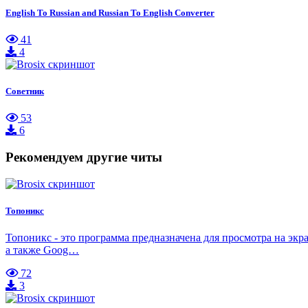
English To Russian and Russian To English Converter
41
4
Советник
53
6
Рекомендуем другие читы
Топоникс
Топоникс - это программа предназначена для просмотра на э
а также Goog…
72
3