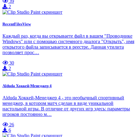
39
2
RecentFilesView
Каждый раз, когда вы открываете файл в вашем "Проводнике
Windows" или с помощью системного диалога "Открыть", имя
открытого файла записывается в реестре. Данная утилита
позволяет прос…
30
2
Alduda Хоккей-Менеджер 4
Alduda Хоккей-Менеджер 4 - это необычный спортивный
менеджер, в котором матч сделан в виде уникальной
настольной игры. В отличие от других игр здесь: параметры
игроков постоянно м…
26
6