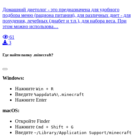
Домашний диетолог - это предназначена для удобного
подбора меню (рациона питания), для различных диет - для
похудения, лечебных (диабет и т.п.), для набора веса. При
этом можно использова…
61
3
Где найти папку .minecraft?
Windows:
Нажмите
Win + R
Введите
%appdata%\.minecraft
Нажмите Enter
macOS:
Откройте Finder
Нажмите
Cmd + Shift + G
Введите
~/Library/Application Support/minecraft