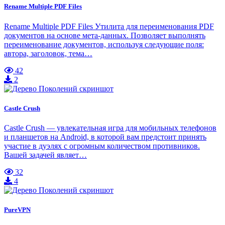
Rename Multiple PDF Files
Rename Multiple PDF Files Утилита для переименования PDF
документов на основе мета-данных. Позволяет выполнять
переименование документов, используя следующие поля:
автора, заголовок, тема…
42
2
Castle Crush
Castle Crush — увлекательная игра для мобильных телефонов
и планшетов на Android, в которой вам предстоит принять
участие в дуэлях с огромным количеством противников.
Вашей задачей являет…
32
4
PureVPN