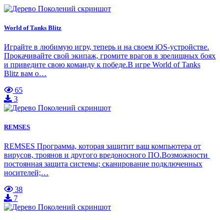
World of Tanks Blitz
Играйте в любимую игру, теперь и на своем iOS-устройстве.
Прокачивайте свой экипаж, громите врагов в зрелищных боях
и приведите свою команду к победе.В игре World of Tanks
Blitz вам о…
65
3
REMSES
REMSES Программа, которая защитит ваш компьютера от
вирусов, троянов и другого вредоносного ПО.Возможности
постоянная защита системы; сканирование подключенных
носителей;…
38
7