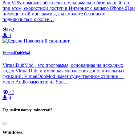
PureVPN поможет обеспечить максимально безопасный, но,
при этом, скоростной доступ в Интернет с вашего iPhone.:При
помощи этой программы, вы сможете безопасно
подключиться к более…
62
4
VirtualDubMod
VirtualDubMod - это программа, основанная на исходных
кодах VirtualDub, и имеющая множество дополнительных
функций. VirtualDubMod имеет существенное отличие —
меню Audio заменено на Strea…
47
4
Где найти папку .minecraft?
Windows: