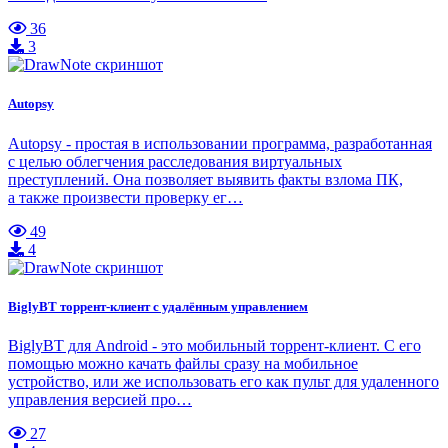
36
3
Autopsy
Autopsy - простая в использовании программа, разработанная
с целью облегчения расследования виртуальных
преступлений. Она позволяет выявить факты взлома ПК,
а также произвести проверку ег…
49
4
BiglyBT торрент-клиент с удалённым управлением
BiglyBT для Android - это мобильный торрент-клиент. С его
помощью можно качать файлы сразу на мобильное
устройство, или же использовать его как пульт для удаленного
управления версией про…
27