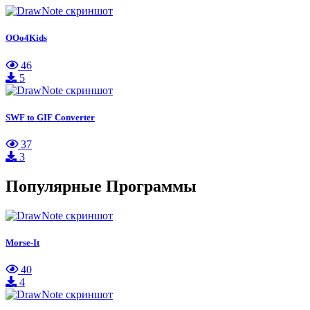
OOo4Kids
46
5
SWF to GIF Converter
37
3
Популярные Программы
Morse-It
40
4