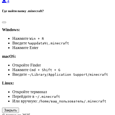
4
Где найти папку .minecraft?
Windows:
Нажмите
Win + R
Введите
%appdata%\.minecraft
Нажмите Enter
macOS:
Откройте Finder
Нажмите
Cmd + Shift + G
Введите
~/Library/Application Support/minecraft
Linux:
Откройте терминал
Перейдите в
~/.minecraft
Или вручную:
/home/ваш_пользователь/.minecraft
Закрыть