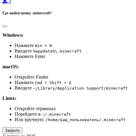
3
Где найти папку .minecraft?
Windows:
Нажмите
Win + R
Введите
%appdata%\.minecraft
Нажмите Enter
macOS:
Откройте Finder
Нажмите
Cmd + Shift + G
Введите
~/Library/Application Support/minecraft
Linux:
Откройте терминал
Перейдите в
~/.minecraft
Или вручную:
/home/ваш_пользователь/.minecraft
Закрыть