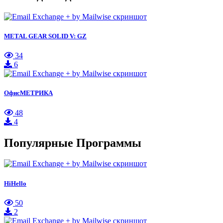
METAL GEAR SOLID V: GZ
34
6
ОфисМЕТРИКА
48
4
Популярные Программы
HiHello
50
2