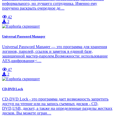
неформального, но лучшего сотрудника. Именно ему
поручено раскрыть очередное де…
42
2
Universal Password Manager
Universal Password Manager — это программа для хранения
логинов, паролей, ссылок и заметок в единой базе,
защищенной мастер-паролем.Возможности: использование
AES-шифрования;<…
47
2
CD-DVD Lock
CD-DVD Lock - это программа дает возможность запретить
доступ на чтение или на запись съемных дисков - CD,
DVD,USB, дискет, а также на определенные разделы жестких
дисков. Вы можете огран…