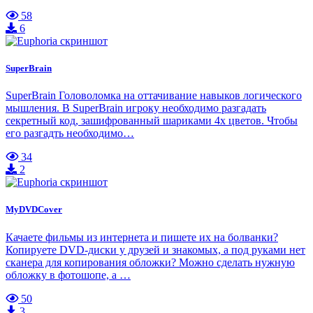
58
6
SuperBrain
SuperBrain Головоломка на оттачивание навыков логического
мышления. В SuperBrain игроку необходимо разгадать
секретный код, зашифрованный шариками 4х цветов. Чтобы
его разгадть необходимо…
34
2
MyDVDCover
Качаете фильмы из интернета и пишете их на болванки?
Копируете DVD-диски у друзей и знакомых, а под руками нет
сканера для копирования обложки? Можно сделать нужную
обложку в фотошопе, а …
50
3