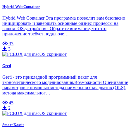
Hybrid Web Container
Hybrid Web Container Эта программа позволит вам безопасно
инициировать и завершать основные бизнес-процессы на
вашем iOS-устройстве. Обратите внимание, что это
приложение требует подключе…
33
3
Gretl
Gretl - это прикладной программный пакет для
эконометрического моделирования.Возможности Оценивание
параметров с помощью метода наименьших квадратов (OLS),
метода максимальног…
45
2
Smart Kassir