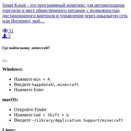
Smart Kassir - это программный комплекс для автоматизации
торговли и мест общественного питания, с возможностью
дистанционного контроля и управления через локальную сеть
или Интернет, моб…
51
2
Где найти папку .minecraft?
Windows:
Нажмите
Win + R
Введите
%appdata%\.minecraft
Нажмите Enter
macOS:
Откройте Finder
Нажмите
Cmd + Shift + G
Введите
~/Library/Application Support/minecraft
Linux: