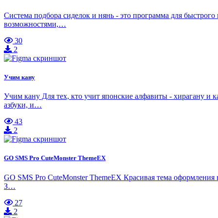
Система подбора сиделок и нянь - это программа для быстрого 
возможностями,…
30
2
Учим кану
Учим кану Для тех, кто учит японские алфавиты - хирагану и
азбуки, и…
43
2
GO SMS Pro CuteMonster ThemeEX
GO SMS Pro CuteMonster ThemeEX Красивая тема оформления в
З…
27
2