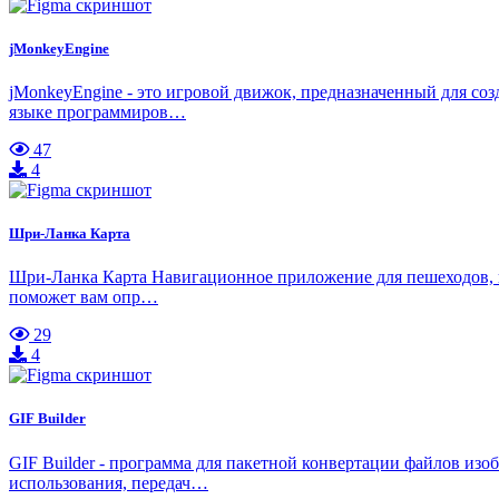
jMonkeyEngine
jMonkeyEngine - это игровой движок, предназначенный для с
языке программиров…
47
4
Шри-Ланка Карта
Шри-Ланка Карта Навигационное приложение для пешеходов, в
поможет вам опр…
29
4
GIF Builder
GIF Builder - программа для пакетной конвертации файлов из
использования, передач…