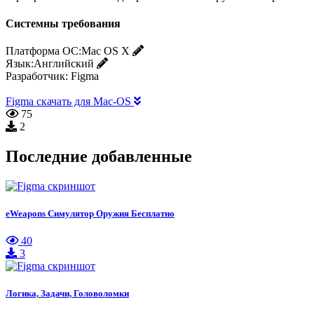
Системны требования
Платформа ОС:
Mac OS X
Язык:
Английский
Разработчик:
Figma
Figma скачать для Mac-OS
75
2
Последние добавленные
eWeapons Симулятор Оружия Бесплатно
40
3
Логика, Задачи, Головоломки