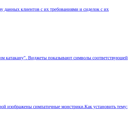
зу данных клиентов с их требованиями и сиделок с их
"Учим катакану". Виджеты показывают символы соответствующей
рой изображены симпатичные монстрики.Как установить тему: