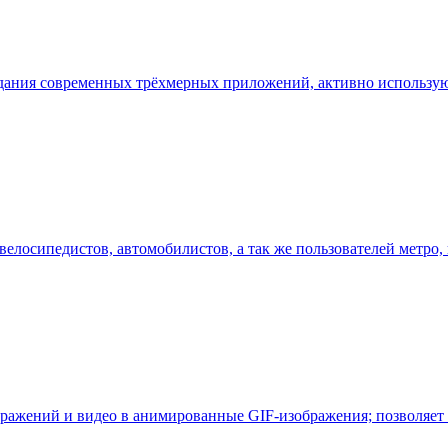
оздания современных трёхмерных приложений, активно использ
елосипедистов, автомобилистов, а так же пользователей метро
ображений и видео в анимированные GIF-изображения; позволяет