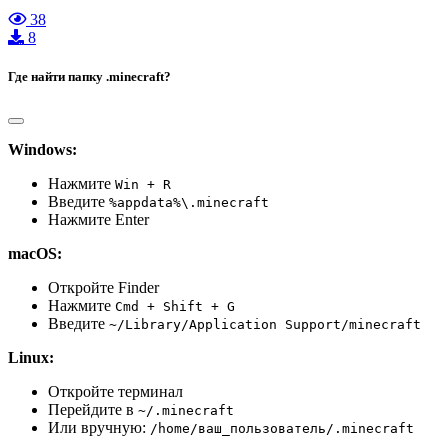
38
8
Где найти папку .minecraft?
Windows:
Нажмите
Win + R
Введите
%appdata%\.minecraft
Нажмите Enter
macOS:
Откройте Finder
Нажмите
Cmd + Shift + G
Введите
~/Library/Application Support/minecraft
Linux:
Откройте терминал
Перейдите в
~/.minecraft
Или вручную:
/home/ваш_пользователь/.minecraft