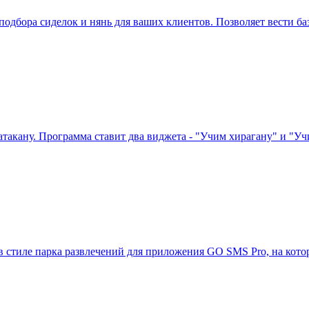
подбора сиделок и нянь для ваших клиентов. Позволяет вести ба
 катакану. Программа ставит два виджета - "Учим хирагану" и 
 стиле парка развлечений для приложения GO SMS Pro, на кото