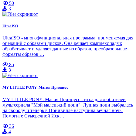
50
3
UltraISO
UltraISO - многофункциональная программа, применяемая для
операций с образами дисков. Она решает комплекс задач:
обрабатывает и удаляет данные из образов, преобразовывает
форматы образов …
85
3
MY LITTLE PONY: Магия Принцесс
MY LITTLE PONY: Магия Принцесс - игра для любителей
мультсериала "Мой маленький пони". Лунная пони выбралась
на свободу и теперь в Понивилле наступила вечная ночь.
Помогите Сумеречной Иск…
36
4