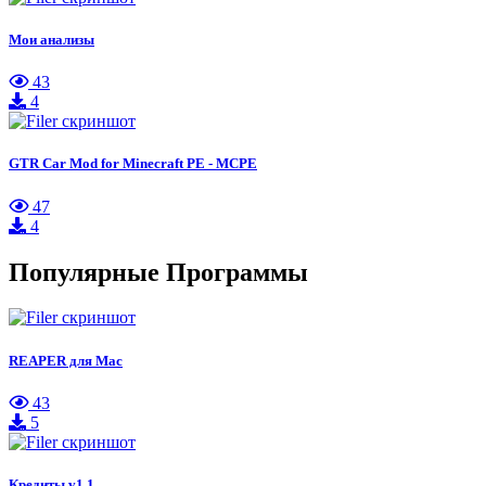
Мои анализы
43
4
GTR Car Mod for Minecraft PE - MCPE
47
4
Популярные Программы
REAPER для Mac
43
5
Кредиты v1.1