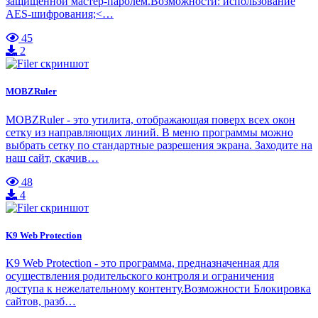
защищенной мастер-паролем.Возможности: использование
AES-шифрования;<…
45
2
MOBZRuler
MOBZRuler - это утилита, отображающая поверх всех окон
сетку из направляющих линий. В меню программы можно
выбрать сетку по стандартные разрешения экрана. Заходите на
наш сайт, скачив…
48
4
K9 Web Protection
K9 Web Protection - это программа, предназначенная для
осуществления родительского контроля и ограничения
доступа к нежелательному контенту.Возможности Блокировка
сайтов, разб…