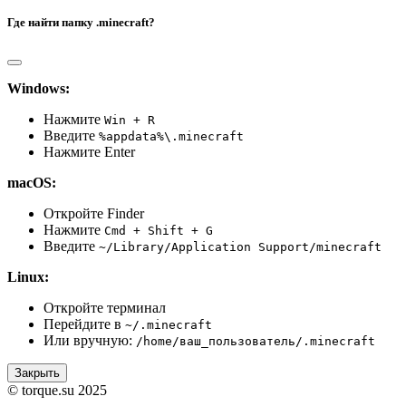
Где найти папку .minecraft?
Windows:
Нажмите
Win + R
Введите
%appdata%\.minecraft
Нажмите Enter
macOS:
Откройте Finder
Нажмите
Cmd + Shift + G
Введите
~/Library/Application Support/minecraft
Linux:
Откройте терминал
Перейдите в
~/.minecraft
Или вручную:
/home/ваш_пользователь/.minecraft
Закрыть
© torque.su 2025