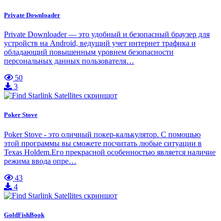
Private Downloader
Private Downloader — это удобный и безопасный браузер для
устройств на Android, ведущий учет интернет трафика и
обладающий повышенным уровнем безопасности
персональных данных пользователя…
50
3
Poker Stove
Poker Stove - это оличный покер-калькулятор. С помощью
этой программы вы сможете посчитать любые ситуации в
Texas Holdem.Его прекрасной особенностью является наличие
режима ввода опре…
43
4
GoldFishBook