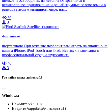
щенков и освободи их из неволи! Отправляйся в
великолепное приключение и решай заумные головоломки в
разноцветном мультяшном мире, нас…
30
3
Фортепиано
Фортепиано Приложение позволит вам играть на пианино на
вашем iPhone, iPod Touch или iPad. Все звуки записаны в
профессиональной студии звукозаписи.
40
3
Где найти папку .minecraft?
Windows:
Нажмите
Win + R
Введите
%appdata%\.minecraft