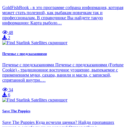
GoldFishBook - в это программе собрана информация, которая
может стать полезной, как рыбакам новичкам так и
профессионалам. В справочнике Вы найдете такую
информацию: Карта рыболо…
48
2
Печенье с предсказаниями
Печенье с предсказаниями Печенье с предсказаниями (Fortune
Cookie) - традиционное восточное угощение, выпекаемое с
применением муки, сахара, ванили и масла, с запиской,
спрятанной внутри.…
34
6
Save The Puppies
Save The Puppies Куда исчезли щенки? Найди пропавших