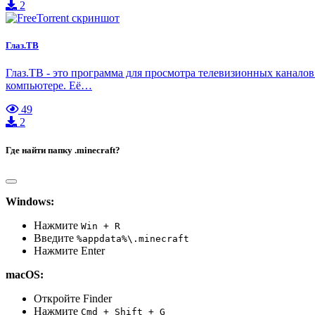
2
Глаз.ТВ
Глаз.ТВ - это программа для просмотра телевизионных каналов
компьютере. Её…
49
2
Где найти папку .minecraft?
Windows:
Нажмите
Win + R
Введите
%appdata%\.minecraft
Нажмите Enter
macOS:
Откройте Finder
Нажмите
Cmd + Shift + G