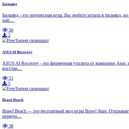
Бильярд
Бильярд - это интересная игра. Вы любите играть в бильярд, н
най…
50
2
ASUS AI Recovery
ASUS AI Recovery - это фирменная утилита от компании Asus, 
восстан…
53
5
Brawl Beach
Brawl Beach — это бесплатный мод игры Brawl Stars. Открыва
первую…
38