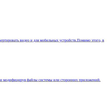
нвертировать видео и для мобильных устройств.Помимо этого, в
или модифицируя файлы системы или сторонних приложений.