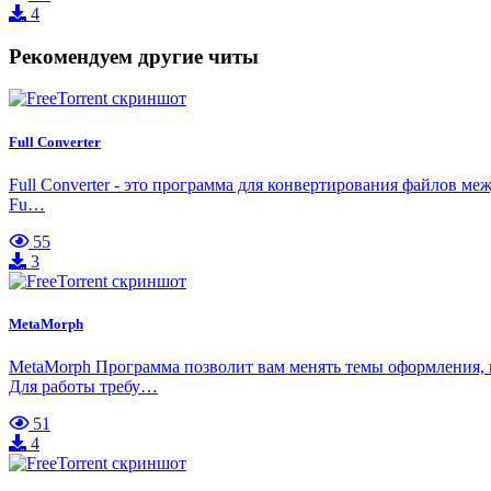
4
Рекомендуем другие читы
Full Converter
Full Converter - это программа для конвертирования файлов м
Fu…
55
3
MetaMorph
MetaMorph Программа позволит вам менять темы оформления, 
Для работы требу…
51
4