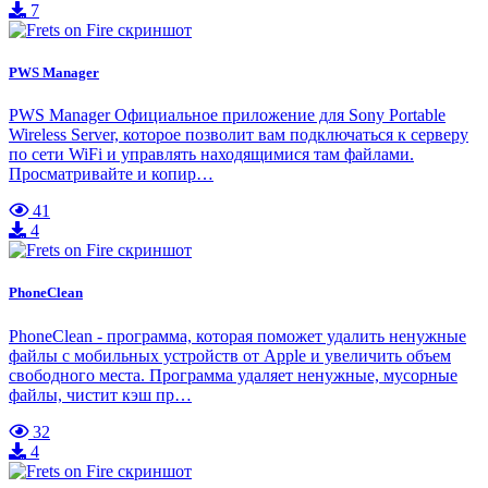
7
PWS Manager
PWS Manager Официальное приложение для Sony Portable
Wireless Server, которое позволит вам подключаться к серверу
по сети WiFi и управлять находящимися там файлами.
Просматривайте и копир…
41
4
PhoneClean
PhoneClean - программа, которая поможет удалить ненужные
файлы с мобильных устройств от Apple и увеличить объем
свободного места. Программа удаляет ненужные, мусорные
файлы, чистит кэш пр…
32
4