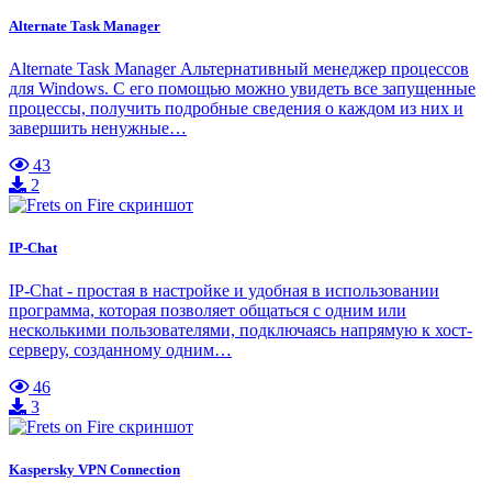
Alternate Task Manager
Alternate Task Manager Альтернативный менеджер процессов
для Windows. С его помощью можно увидеть все запущенные
процессы, получить подробные сведения о каждом из них и
завершить ненужные…
43
2
IP-Chat
IP-Chat - простая в настройке и удобная в использовании
программа, которая позволяет общаться с одним или
несколькими пользователями, подключаясь напрямую к хост-
серверу, созданному одним…
46
3
Kaspersky VPN Connection