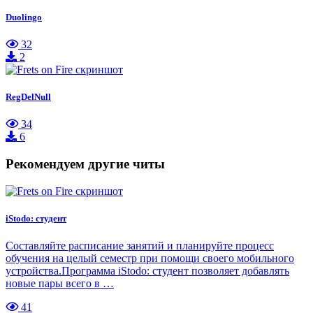
Duolingo
32
2
RegDelNull
34
6
Рекомендуем другие читы
iStodo: студент
Составляйте расписание занятий и планируйте процесс
обучения на целый семестр при помощи своего мобильного
устройства.Программа iStodo: студент позволяет добавлять
новые пары всего в …
41