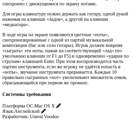
синхронно с движущимися по экрану нотами.
Для игры клавиатуру нужно держать как гитару, одной рукой
нажимая на клавиши «ладов», а другой на клавиши
«медиатора».
В ходе игры на экране появляются цветные «ноты»,
синхронизированные с одной из партий музыкальной
композиции (бас или соло гитары). Игрок должен вовремя
«сыграть» эти ноты, нажав на соответствующий «лад» (по
умолчанию клавиши от F1 до F5) и одновременно «ударив по
струнам» клавишей Enter. При этом воспроизводится часть
партии инструмента, если же игроку не удаётся попасть в
«ноты», звучание инструмента прерывается. Каждые 10
правильно сыгранных «нот» увеличивают множитель очков,
сбрасывающийся при первом же промахе.
Системны требования
Платформа ОС:
Mac OS X
Язык:
Английский
Разработчик:
Unreal Voodoo