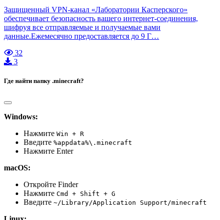
Защищенный VPN-канал «Лаборатории Касперского»
обеспечивает безопасность вашего интернет-соединения,
шифруя все отправляемые и получаемые вами
данные.Ежемесячно предоставляется до 9 Г…
32
3
Где найти папку .minecraft?
Windows:
Нажмите
Win + R
Введите
%appdata%\.minecraft
Нажмите Enter
macOS:
Откройте Finder
Нажмите
Cmd + Shift + G
Введите
~/Library/Application Support/minecraft
Linux: