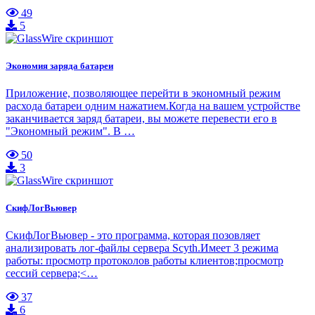
49
5
Экономия заряда батареи
Приложение, позволяющее перейти в экономный режим
расхода батареи одним нажатием.Когда на вашем устройстве
заканчивается заряд батареи, вы можете перевести его в
"Экономный режим". В …
50
3
СкифЛогВьювер
СкифЛогВьювер - это программа, которая позовляет
анализировать лог-файлы сервера Scyth.Имеет 3 режима
работы: просмотр протоколов работы клиентов;просмотр
сессий сервера;<…
37
6