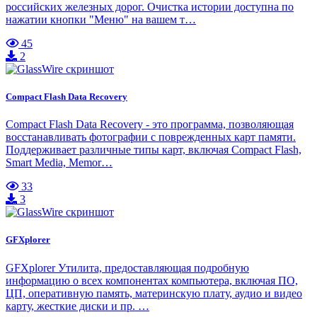
российских железных дорог. Очистка истории доступна по
нажатии кнопки "Меню" на вашем т…
45
2
Compact Flash Data Recovery
Compact Flash Data Recovery - это программа, позволяющая
восстанавливать фотографии с поврежденных карт памяти.
Поддерживает различные типы карт, включая Compact Flash,
Smart Media, Memor…
33
3
GFXplorer
GFXplorer Утилита, предоставляющая подробную
информацию о всех компонентах компьютера, включая ПО,
ЦП, оперативную память, материнскую плату, аудио и видео
карту, жесткие диски и пр. …