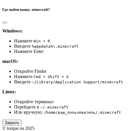
Где найти папку .minecraft?
Windows:
Нажмите
Win + R
Введите
%appdata%\.minecraft
Нажмите Enter
macOS:
Откройте Finder
Нажмите
Cmd + Shift + G
Введите
~/Library/Application Support/minecraft
Linux:
Откройте терминал
Перейдите в
~/.minecraft
Или вручную:
/home/ваш_пользователь/.minecraft
Закрыть
© torque.su 2025