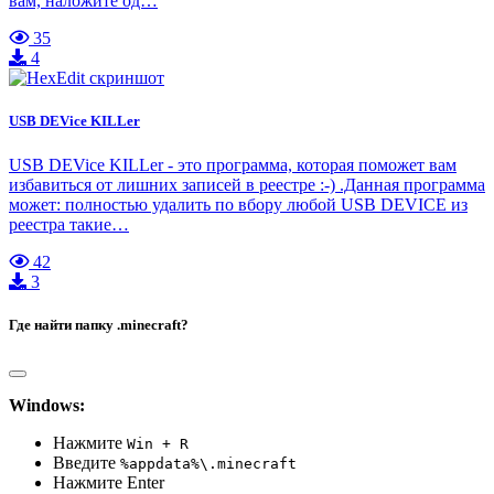
вам, наложите од…
35
4
USB DEVice KILLer
USB DEVice KILLer - это программа, которая поможет вам
избавиться от лишних записей в реестре :-) .Данная программа
может: полностью удалить по вбору любой USB DEVICE из
реестра такие…
42
3
Где найти папку .minecraft?
Windows:
Нажмите
Win + R
Введите
%appdata%\.minecraft
Нажмите Enter