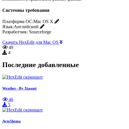
Системны требования
Платформа ОС:
Mac OS X
Язык:
Английский
Разработчик:
Sourceforge
Скачать HexEdit для Mac OS
49
4
Последние добавленные
Weather - By Xiaomi
46
5
AvtoShema