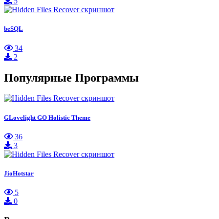
5
beSQL
34
2
Популярные Программы
GLovelight GO Holistic Theme
36
3
JioHotstar
5
0