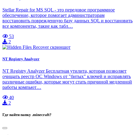
Stellar Repair for MS SQL - это передовое программное
обеспечение, которое помогает администраторам
восстановить поврежденную базу данных SQL и восстановить
все компоненты, такие как табл…
53
2
NT Registry Analyzer
NT Registry Analyzer Бесплатная утилита, которая позволяет
очищать реестр ОС Windows от "битых" ключей и исправлять
различные ошибки, которые могут стать причиной медленной
работы компьют…
40
2
Где найти папку .minecraft?