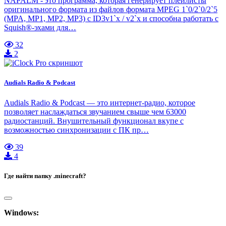
NAPALM - это программа, которая генерирует плейлисты
оригинального формата из файлов формата MPEG 1`0/2`0/2`5
(MPA, MP1, MP2, MP3) c ID3v1`x / v2`x и способна работать с
Squish®-эхами для…
32
2
Audials Radio & Podcast
Audials Radio & Podcast — это интернет-радио, которое
позволяет наслаждаться звучанием свыше чем 63000
радиостанций. Внушительный функционал вкупе с
возможностью синхронизации с ПК пр…
39
4
Где найти папку .minecraft?
Windows: