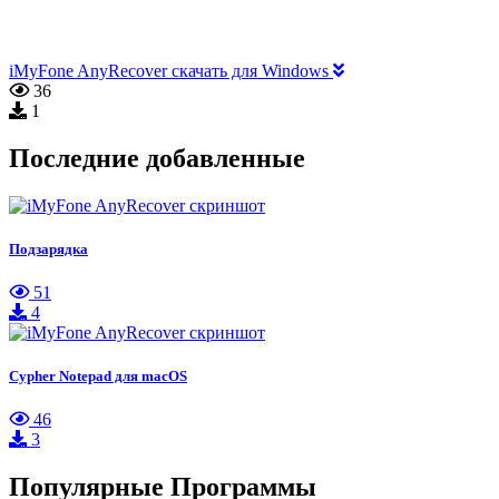
iMyFone AnyRecover скачать для Windows
36
1
Последние добавленные
Подзарядка
51
4
Cypher Notepad для macOS
46
3
Популярные Программы