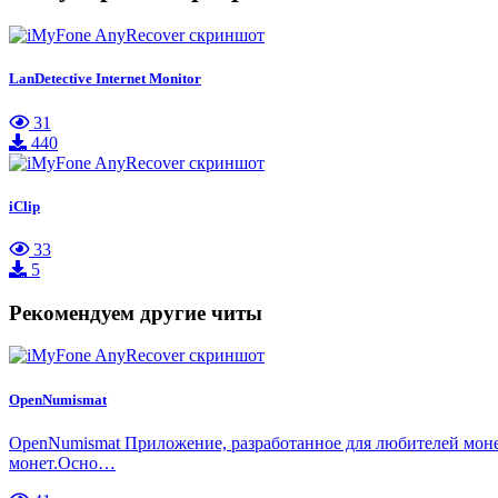
LanDetective Internet Monitor
31
440
iClip
33
5
Рекомендуем другие читы
OpenNumismat
OpenNumismat Приложение, разработанное для любителей моне
монет.Осно…