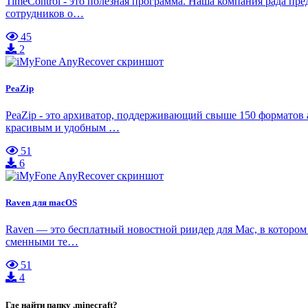
TimeControl - это полезная программа. Наша компания рада пр
сотрудников о…
45
2
PeaZip
PeaZip - это архиватор, поддерживающий свыше 150 форматов
красивым и удобным …
51
6
Raven для macOS
Raven — это бесплатный новостной риидер для Mac, в котором 
сменными те…
51
4
Где найти папку .minecraft?