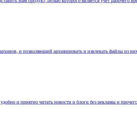
едставить Вам продукт, целью которого является учет рабочего 
 архивов, и позволяющий архивировать и извлекать файлы из н
удобно и приятно читать новости и блоги без рекламы и прочег