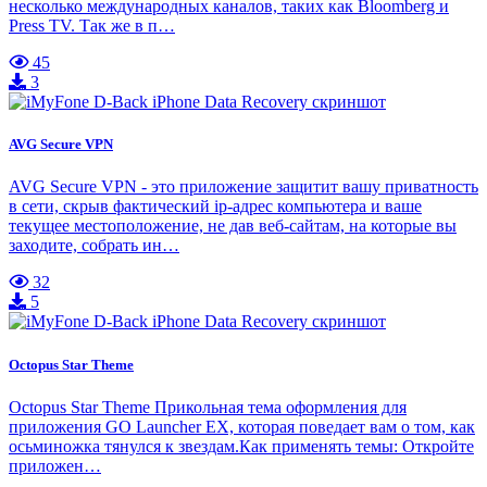
несколько международных каналов, таких как Bloomberg и
Press TV. Так же в п…
45
3
AVG Secure VPN
AVG Secure VPN - это приложение защитит вашу приватность
в сети, скрыв фактический ip-адрес компьютера и ваше
текущее местоположение, не дав веб-сайтам, на которые вы
заходите, собрать ин…
32
5
Octopus Star Theme
Octopus Star Theme Прикольная тема оформления для
приложения GO Launcher EX, которая поведает вам о том, как
осьминожка тянулся к звездам.Как применять темы: Откройте
приложен…