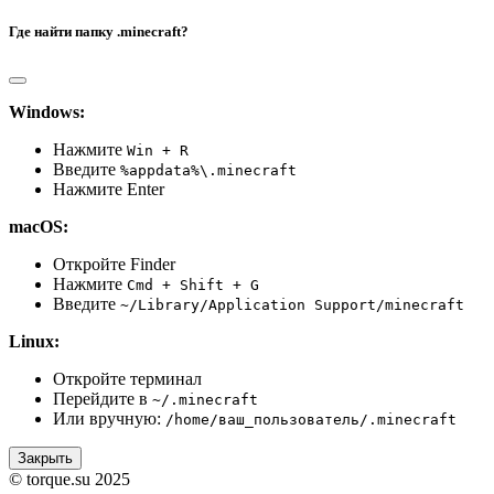
Где найти папку .minecraft?
Windows:
Нажмите
Win + R
Введите
%appdata%\.minecraft
Нажмите Enter
macOS:
Откройте Finder
Нажмите
Cmd + Shift + G
Введите
~/Library/Application Support/minecraft
Linux:
Откройте терминал
Перейдите в
~/.minecraft
Или вручную:
/home/ваш_пользователь/.minecraft
Закрыть
© torque.su 2025