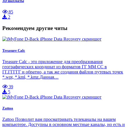
3D шахматы
85
2
Рекомендуем другие читы
Treasure Calc
Treasure Calc - это приложение для преобразования
географических координат из форматов ГГ ММ СС в
ГГ.ГГГГГ и обратно, а так же создания файлов путевых точек
*.wpt, *.kml, *.kmz.Данная…
39
5
Zattoo
Zattoo Позволит вам просматривать телеканалы на вашем
компьютере. Доступны в основном местные каналы, но есть и