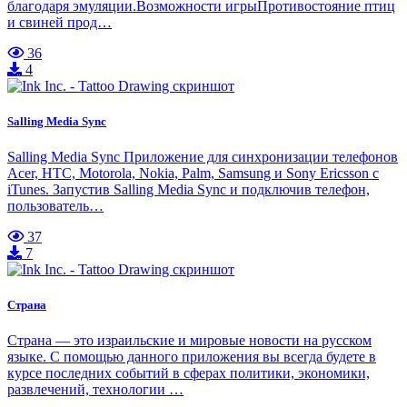
благодаря эмуляции.Возможности игрыПротивостояние птиц
и свиней прод…
36
4
Salling Media Sync
Salling Media Sync Приложение для синхронизации телефонов
Acer, HTC, Motorola, Nokia, Palm, Samsung и Sony Ericsson с
iTunes. Запустив Salling Media Sync и подключив телефон,
пользователь…
37
7
Страна
Страна — это израильские и мировые новости на русском
языке. С помощью данного приложения вы всегда будете в
курсе последних событий в сферах политики, экономики,
развлечений, технологии …