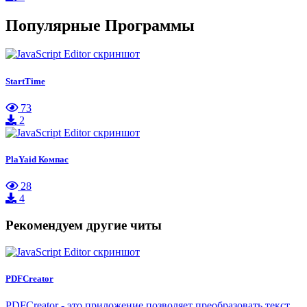
Популярные Программы
StartTime
73
2
PlaYaid Компас
28
4
Рекомендуем другие читы
PDFCreator
PDFCreator - это приложение позволяет преобразовать текст,