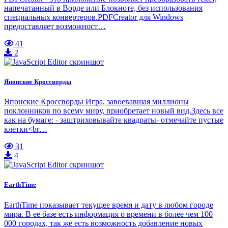
напечатанный в Ворде или Блокноте, без использования
специальных конвертеров.PDFCreator для Windows
предоставляет возможност…
41
2
Японские Кроссворды
Японские Кроссворды Игра, завоевавшая миллионы
поклонников по всему миру, приобретает новый вид.Здесь все
как на бумаге: - заштриховывайте квадраты- отмечайте пустые
клетки<br…
31
4
EarthTime
EarthTime показывает текущее время и дату в любом городе
мира. В ее базе есть информация о времени в более чем 100
000 городах, так же есть возможность добавление новых