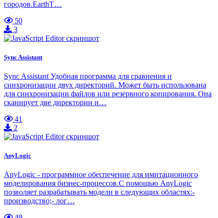
городов.EarthT…
50
3
Sync Assistant
Sync Assistant Удобная программа для сравнения и
синхронизации двух директорий. Может быть использована
для синхронизации файлов или резервного копирования. Она
сканирует две директории и…
41
2
AnyLogic
AnyLogic - программное обеспечение для имитационного
моделирования бизнес-процессов.С помощью AnyLogic
позволяет разрабатывать модели в следующих областях:-
производство;- лог…
49