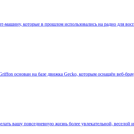
т-машину, которые в прошлом использовались на радио для восп
iffon основан на базе движка Gecko, которым оснащён веб-брау
сделать вашу повседневную жизнь более увлекательной, весело