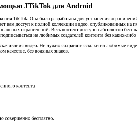
омощью JTikTok для Android
ения TikTok. Она была разработана для устранения ограничени
яет вам доступ к полной коллекции видео, опубликованных на п
ональных ограничений. Весь контент доступен абсолютно беспла
одписываться на любимых создателей контента без каких-либо
качивания видео. Не нужно сохранять ссылки на любимые видео 
м качестве, без водяных знаков.
венного контента
но совершенно бесплатно.