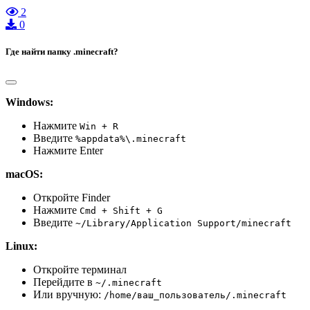
2
0
Где найти папку .minecraft?
Windows:
Нажмите
Win + R
Введите
%appdata%\.minecraft
Нажмите Enter
macOS:
Откройте Finder
Нажмите
Cmd + Shift + G
Введите
~/Library/Application Support/minecraft
Linux:
Откройте терминал
Перейдите в
~/.minecraft
Или вручную:
/home/ваш_пользователь/.minecraft