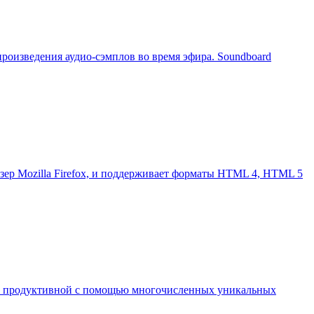
роизведения аудио-сэмплов во время эфира. Soundboard
зер Mozilla Firefox, и поддерживает форматы HTML 4, HTML 5
й и продуктивной с помощью многочисленных уникальных