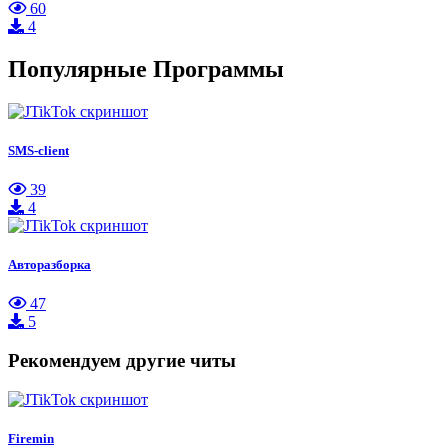
60
4
Популярные Программы
SMS-client
39
4
Авторазборка
47
5
Рекомендуем другие читы
Firemin