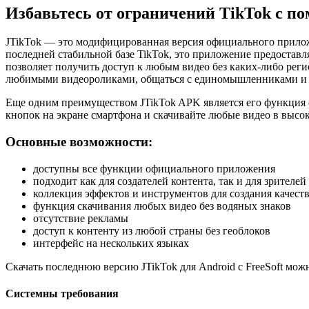
Избавьтесь от ограничений TikTok с п
JTikTok — это модифицированная версия официального прилож
последней стабильной базе TikTok, это приложение предоставл
позволяет получить доступ к любым видео без каких-либо реги
любимыми видеороликами, общаться с единомышленниками и п
Еще одним преимуществом JTikTok APK является его функция с
кнопок на экране смартфона и скачивайте любые видео в высоко
Основные возможности:
доступны все функции официального приложения
подходит как для создателей контента, так и для зрителей
коллекция эффектов и инструментов для создания качест
функция скачивания любых видео без водяных знаков
отсутствие рекламы
доступ к контенту из любой страны без геоблоков
интерфейс на нескольких языках
Скачать последнюю версию JTikTok для Android с FreeSoft мож
Системны требования