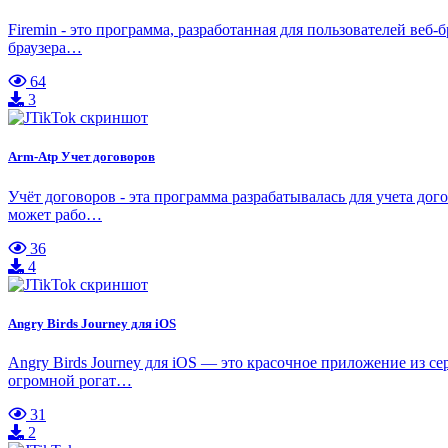
Firemin - это программа, разработанная для пользователей веб
браузера…
64
3
Arm-Atp Учет договоров
Учёт договоров - эта программа разрабатывалась для учета до
может рабо…
36
4
Angry Birds Journey для iOS
Angry Birds Journey для iOS — это красочное приложение из с
огромной рогат…
31
2