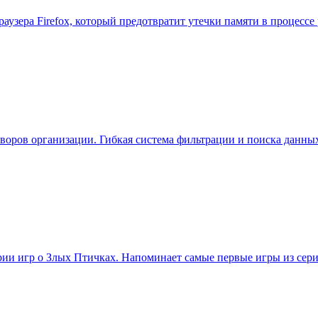
-браузера Firefox, который предотвратит утечки памяти в процес
говоров организации. Гибкая система фильтрации и поиска данны
ерии игр о Злых Птичках. Напоминает самые первые игры из сер