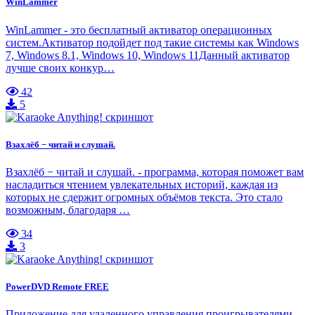
WinLammer
WinLammer - это бесплатный активатор операционных
систем.Активатор подойдет под такие системы как Windows
7, Windows 8.1, Windows 10, Windows 11Данный активатор
лучше своих конкур…
42
5
Взахлёб − читай и слушай.
Взахлёб − читай и слушай. - программа, которая поможет вам
насладиться чтением увлекательных историй, каждая из
которых не сдержит огромных объёмов текста. Это стало
возможным, благодаря …
34
3
PowerDVD Remote FREE
Приложение для удаленного управления проигрывателями