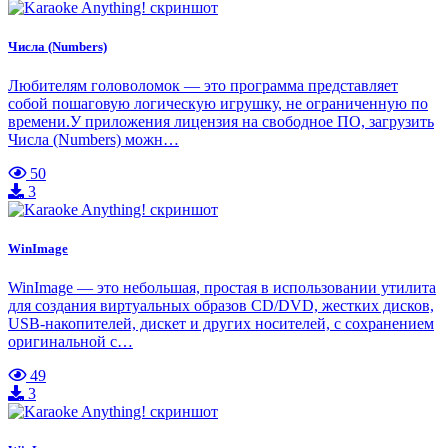
Числа (Numbers)
Любителям головоломок — это программа представляет
собой пошаговую логическую игрушку, не ограниченную по
времени.У приложения лицензия на свободное ПО, загрузить
Числа (Numbers) можн…
50
3
WinImage
WinImage — это небольшая, простая в использовании утилита
для создания виртуальных образов CD/DVD, жестких дисков,
USB-накопителей, дискет и других носителей, с сохранением
оригинальной с…
49
3