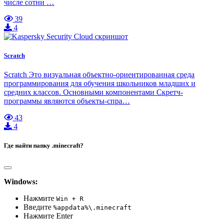
числе сотни …
39
4
Scratch
Scratch Это визуальная объектно-ориентированная среда
программирования для обучения школьников младших и
средних классов. Основными компонентами Скретч-
программы являются объекты-спра…
43
4
Где найти папку .minecraft?
Windows:
Нажмите
Win + R
Введите
%appdata%\.minecraft
Нажмите Enter