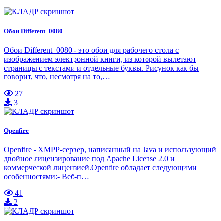
Обои Different_0080
Обои Different_0080 - это обои для рабочего стола с
изображением электронной книги, из которой вылетают
страницы с текстами и отдельные буквы. Рисунок как бы
говорит, что, несмотря на то,…
27
3
Openfire
Openfire - XMPP-сервер, написанный на Java и использующий
двойное лицензирование под Apache License 2.0 и
коммерческой лицензией.Openfire обладает следующими
особенностями:- Веб-п…
41
2