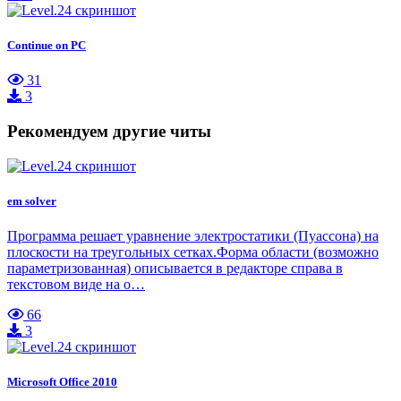
Continue on PC
31
3
Рекомендуем другие читы
em solver
Программа решает уравнение электростатики (Пуассона) на
плоскости на треугольных сетках.Форма области (возможно
параметризованная) описывается в редакторе справа в
текстовом виде на о…
66
3
Microsoft Office 2010