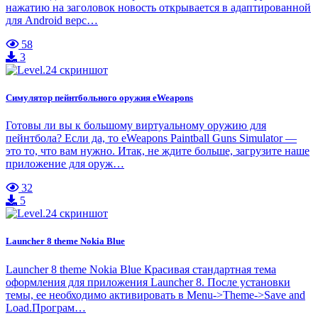
нажатию на заголовок новость открывается в адаптированной
для Android верс…
58
3
Симулятор пейнтбольного оружия eWeapons
Готовы ли вы к большому виртуальному оружию для
пейнтбола? Если да, то eWeapons Paintball Guns Simulator —
это то, что вам нужно. Итак, не ждите больше, загрузите наше
приложение для оруж…
32
5
Launcher 8 theme Nokia Blue
Launcher 8 theme Nokia Blue Красивая стандартная тема
оформления для приложения Launcher 8. После установки
темы, ее необходимо активировать в Menu->Theme->Save and
Load.Програм…