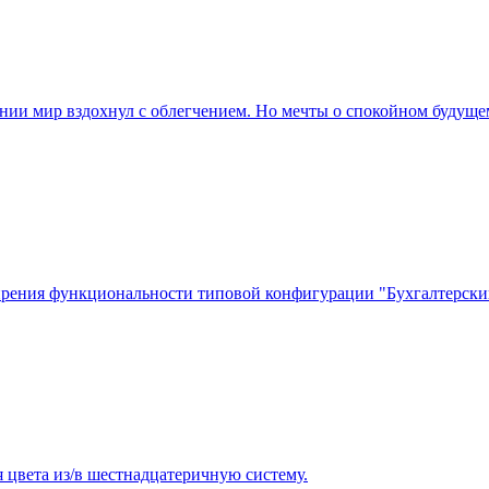
ермании мир вздохнул с облегчением. Но мечты о спокойном будущ
сширения функциональности типовой конфигурации "Бухгалтерск
 цвета из/в шестнадцатеричную систему.