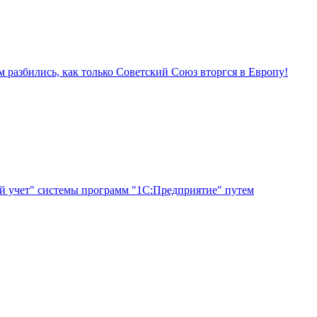
ем разбились, как только Советский Союз вторгся в Европу!
ий учет" системы программ "1С:Предприятие" путем