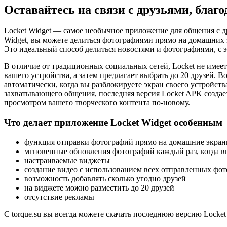
Оставайтесь на связи с друзьями, благо
Locket Widget — самое необычное приложение для общения с др
Widget, вы можете делиться фотографиями прямо на домашних э
Это идеальный способ делиться новостями и фотографиями, с 
В отличие от традиционных социальных сетей, Locket не имее
вашего устройства, а затем предлагает выбрать до 20 друзей. 
автоматически, когда вы разблокируете экран своего устройств
захватывающего общения, последняя версия Locket APK созда
просмотром вашего творческого контента по-новому.
Что делает приложение Locket Widget особенным
функция отправки фотографий прямо на домашние экран
мгновенные обновления фотографий каждый раз, когда в
настраиваемые виджеты
создание видео с использованием всех отправленных фо
возможность добавлять сколько угодно друзей
на виджете можно разместить до 20 друзей
отсутствие рекламы
С torque.su вы всегда можете скачать последнюю версию Locket