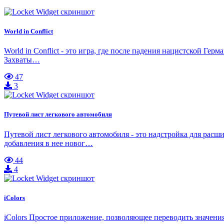
World in Conflict
World in Conflict - это игра, где после падения нацистской Г
Захваты…
47
3
Путевой лист легкового автомобиля
Путевой лист легкового автомобиля - это надстройка для ра
добавления в нее новог…
44
4
iColors
iColors Простое приложение, позволяющее переводить значения