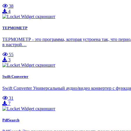
38
4
ТЕРМОМЕТР
ТЕРМОМЕТР - это программа, которая устроена так, что период
в настрой…
55
3
Swift Converter
Swift Converter Универсальный аудио/видео конвертер с функц
31
7
PdfSearch