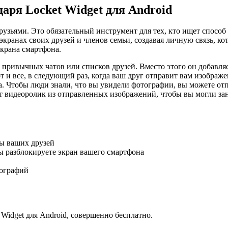
даря Locket Widget для Android
узьями. Это обязательный инструмент для тех, кто ищет способ 
кранах своих друзей и членов семьи, создавая личную связь, к
экрана смартфона.
т привычных чатов или списков друзей. Вместо этого он добавл
Вот и все, в следующий раз, когда ваш друг отправит вам изобра
а. Чтобы люди знали, что вы увидели фотографии, вы можете отп
ет видеоролик из отправленных изображений, чтобы вы могли з
ы ваших друзей
ы разблокируете экран вашего смартфона
тографий
 Widget для Android, совершенно бесплатно.