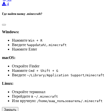
4
Где найти папку .minecraft?
Windows:
Нажмите
Win + R
Введите
%appdata%\.minecraft
Нажмите Enter
macOS:
Откройте Finder
Нажмите
Cmd + Shift + G
Введите
~/Library/Application Support/minecraft
Linux:
Откройте терминал
Перейдите в
~/.minecraft
Или вручную:
/home/ваш_пользователь/.minecraft
Закрыть