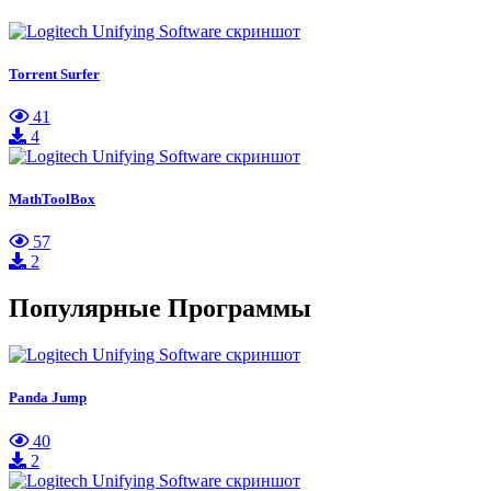
Torrent Surfer
41
4
MathToolBox
57
2
Популярные Программы
Panda Jump
40
2