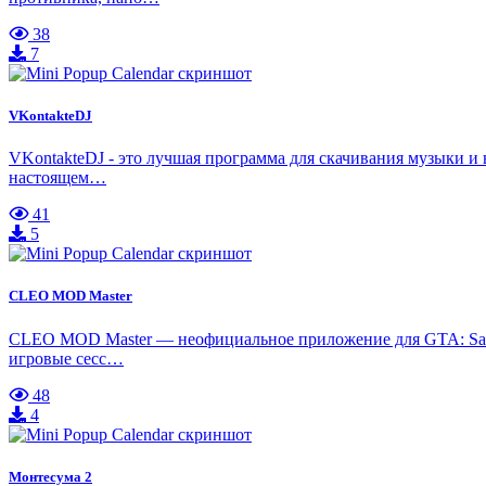
38
7
VKontakteDJ
VKontakteDJ - это лучшая программа для скачивания музыки и в
настоящем…
41
5
CLEO MOD Master
CLEO MOD Master — неофициальное приложение для GTA: San 
игровые сесс…
48
4
Монтесума 2