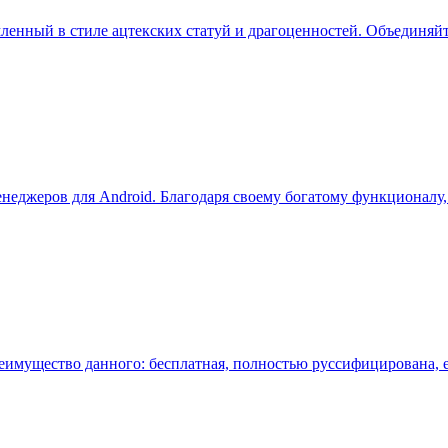
рмленный в стиле ацтекских статуй и драгоценностей. Объединя
еджеров для Android. Благодаря своему богатому функционалу, 
реимущество данного: бесплатная, полностью руссифицирована, 