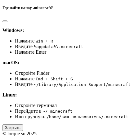
Где найти папку .minecraft?
Windows:
Нажмите
Win + R
Введите
%appdata%\.minecraft
Нажмите Enter
macOS:
Откройте Finder
Нажмите
Cmd + Shift + G
Введите
~/Library/Application Support/minecraft
Linux:
Откройте терминал
Перейдите в
~/.minecraft
Или вручную:
/home/ваш_пользователь/.minecraft
Закрыть
© torque.su 2025