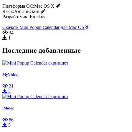
Платформа ОС:
Mac OS X
Язык:
Английский
Разработчик:
Erockus
Скачать Mini Popup Calendar для Mac OS
34
1
Последние добавленные
MyVideo
31
3
iMovie
86
5