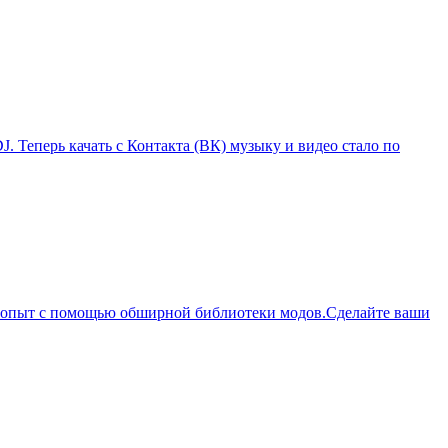
. Теперь качать с Контакта (ВК) музыку и видео стало по
й опыт с помощью обширной библиотеки модов.Сделайте ваши