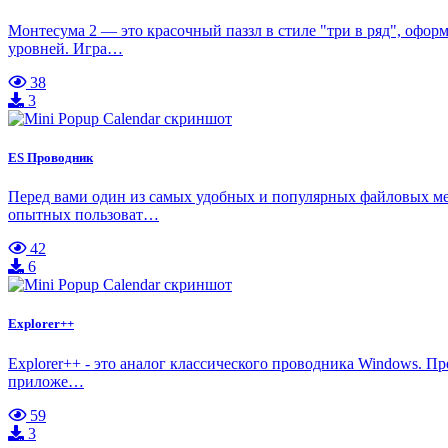
Монтесума 2 — это красочный паззл в стиле "три в ряд", офо
уровней. Игра…
38
3
ES Проводник
Перед вами один из самых удобных и популярных файловых мен
опытных пользоват…
42
6
Explorer++
Explorer++ - это аналог классического проводника Windows. П
приложе…
59
3