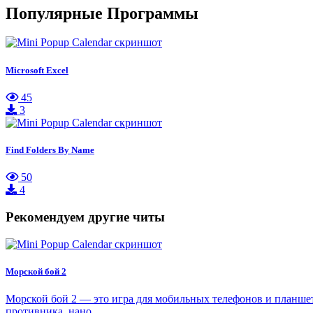
Популярные Программы
Microsoft Excel
45
3
Find Folders By Name
50
4
Рекомендуем другие читы
Морской бой 2
Морской бой 2 — это игра для мобильных телефонов и планшето
противника, нано…