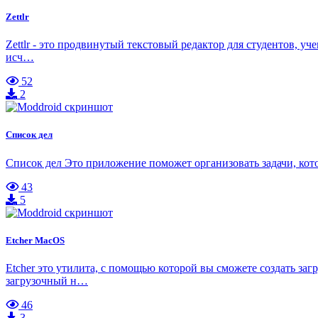
Zettlr
Zettlr - это продвинутый текстовый редактор для студентов, уч
исч…
52
2
Список дел
Список дел Это приложение поможет организовать задачи, ко
43
5
Etcher MacOS
Etcher это утилита, с помощью которой вы сможете создать за
загрузочный н…
46
3