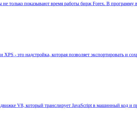
сы не только показывают время работы бирж Forex. В программу
ли XPS - это надстройка, которая позволяет экспортировать и с
а движке V8, который транслирует JavaScript в машинный код и