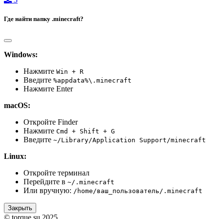
Где найти папку .minecraft?
Windows:
Нажмите
Win + R
Введите
%appdata%\.minecraft
Нажмите Enter
macOS:
Откройте Finder
Нажмите
Cmd + Shift + G
Введите
~/Library/Application Support/minecraft
Linux:
Откройте терминал
Перейдите в
~/.minecraft
Или вручную:
/home/ваш_пользователь/.minecraft
Закрыть
© torque.su 2025