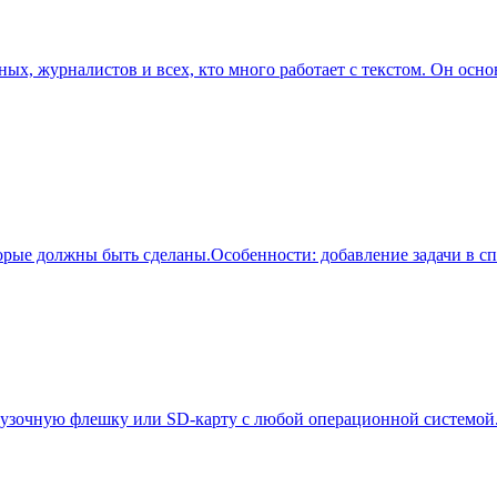
еных, журналистов и всех, кто много работает с текстом. Он осн
торые должны быть сделаны.Особенности: добавление задачи в 
грузочную флешку или SD-карту с любой операционной системой.