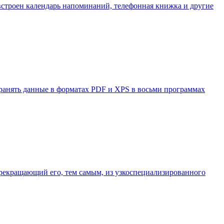
 встроен календарь напоминаний, телефонная книжка и другие
охранять данные в форматах PDF и XPS в восьми программах
 прекращающий его, тем самым, из узкоспециализированного