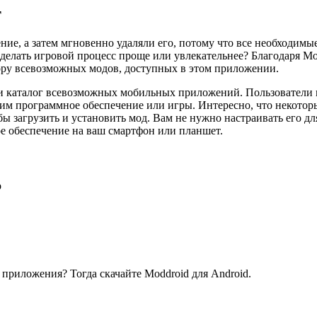
т
ие, а затем мгновенно удаляли его, потому что все необходимы
сделать игровой процесс проще или увлекательнее? Благодаря Mo
ору всевозможных модов, доступных в этом приложении.
и каталог всевозможных мобильных приложений. Пользователи 
м программное обеспечение или игры. Интересно, что некоторые
ы загрузить и установить мод. Вам не нужно настраивать его д
е обеспечение на ваш смартфон или планшет.
р
риложения? Тогда скачайте Moddroid для Android.