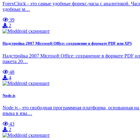
ForexClock - это самые удобные форекс-часы с аналитикой. Ча
удобные м…
39
2
Надстройка 2007 Microsoft Office: сохранение в формате PDF или XPS
Надстройка 2007 Microsoft Office: сохранение в формате PDF и
пакета 20…
48
4
Node.js
Node.js - это свободная программная платформа, основанная н
языка в язы…
43
2