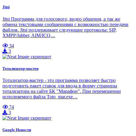
Jitsi
Jitsi Программа для голосового, видео общения, а так же
обмена текстовыми сообщениями с возможностью передачи
файлов. Jitsi поддерживает следующие протоколы: SIP,
XMPP/Jabber, AIM/ICQ…
34
3
Тотализатор-мастер
Тотализатор-мастер - это программа позволяет быстро
подготовить пакет ставок для ввода в форму страницы
тотализатора на сайте БК "Марафон". При перемещении
исполняемого файла Toto_mar.exe…
74
3
Google Новости