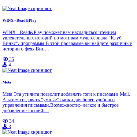
WINX - Read&Play
WINX - Read&Play поможет вам насладиться чтением
увлекательных историй по мотивам мультсериала "Клуб
Винкс". программы:В этой программе вы найдете различные
истории о феях Вин…
35
4
Meta
Meta Эта утилита позволит добавлять тэги к письмам в Mail.
А затем создавать "умные" папки для более удобного
управления письмами.Возможности:- легкое и быстрое
добавление тэгов<b…
34
3