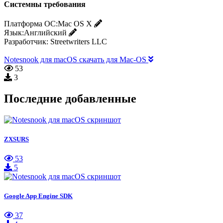
Системны требования
Платформа ОС:
Mac OS X
Язык:
Английский
Разработчик:
Streetwriters LLC
Notesnook для macOS скачать для Mac-OS
53
3
Последние добавленные
ZXSURS
53
5
Google App Engine SDK
37