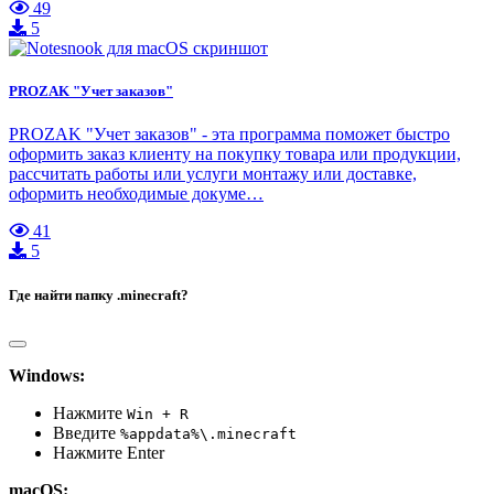
49
5
PROZAK "Учет заказов"
PROZAK "Учет заказов" - эта программа поможет быстро
оформить заказ клиенту на покупку товара или продукции,
рассчитать работы или услуги монтажу или доставке,
оформить необходимые докуме…
41
5
Где найти папку .minecraft?
Windows:
Нажмите
Win + R
Введите
%appdata%\.minecraft
Нажмите Enter
macOS: