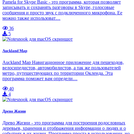
Pamela for Skype Basic - это программа, которая позволяет
записывать и сохранять разговоры в Skype, голосовые
сообщения и просто звук с подключенного микрофона. Ее
можно также использоват…
36
5
Auckland Map
Auckland Map Навигационное приложение для пешеходов,
велосипедистов, автомобилистов, а так же пользователей
метро, путешествующих по территории Окленда. Эта
программа поможет вам определи…
40
4
Древо Жизни
Древо Жизни - это программа для построения родословных
деревьев, хранения и отображения информации о людях и о
событиях в их жизни. Программа проста в использовании, но