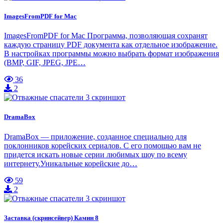
ImagesFromPDF for Mac
ImagesFromPDF for Mac Программа, позволяющая сохранят
каждую страницу PDF документа как отдельное изображение.
В настройках программы можно выбрать формат изображения
(BMP, GIF, JPEG, JPE…
36
2
DramaBox
DramaBox — приложение, созданное специально для
поклонников корейских сериалов. С его помощью вам не
придется искать новые серии любимых шоу по всему
интернету.Уникальные корейские до…
59
2
Заставка (скринсейвер) Камин 8