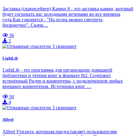
Заставка (скринсейвер) Камин 8 - это заставка камин, который
будет согревать вас холодными вечерами во все времена
года.Как говорится - "На огонь можно смотреть
бесконечно". Скачи…
36
2
LightLib
LightLib - это программа для организации домашней
библиотеки и чтения книг в формате fb2. Содержит
встроенный Ридер и конвертеры, с подключением любых
внешних конвертеров. Источники книг …
50
4
Alfred
Alfred Утилита, котороая предоставляет пользователям