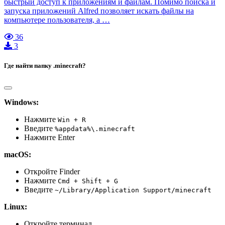
быстрый доступ к приложениям и файлам. Помимо поиска и
запуска приложений Alfred позволяет искать файлы на
компьютере пользователя, а …
36
3
Где найти папку .minecraft?
Windows:
Нажмите
Win + R
Введите
%appdata%\.minecraft
Нажмите Enter
macOS:
Откройте Finder
Нажмите
Cmd + Shift + G
Введите
~/Library/Application Support/minecraft
Linux:
Откройте терминал