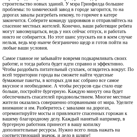
строительство новых зданий. У мэра Гринфилда большие
проблемы: то химический завод в городе загорится, то на
дорогах завалы разгребать некому, то горючее в катере
закончится. Соберите команду здоровяков и отправляйтесь на
спасение местных жителей. Конечно, ваши работящие ребята
могут завозмущаться, ведь у них сейчас отпуск, и работать
никто не собирается. Но этот шанс упускать ни в коем случае
нельзя, ведь мэр нынче безгранично щедр и готов пойти на
любые ваши условия.
Самое главное не забывайте вовремя подкармливать своих
работяг, и тогда работа будет идти справно и эффективно.
Чтобы раздобыть питательный сухпаек, оглядитесь вокруг. По
всей территории города вы сможете найти чудесные
бумажные пакеты, в которых для вас собрано все самое
вкусное и необходимое. А чтобы ресурсов еды стало еще
больше, постройте бургерную. Каждую минуту она будет
обеспечивать спасателей продовольствием. Многие местные
жители оказались совершенно оторванными от мира. Уделите
внимание и им. Разберитесь с завалами на дорогах,
отремонтируйте мосты и привлеките спасенных горожан к
вашему благородному делу. Каждый нанятый например, в
бургерную работник принесет в вашу копилку
дополнительные ресурсы. Нужно всего лишь нажать на
соответствующий значок, и дело в шляпе!