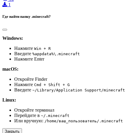
1
Где найти папку .minecraft?
Windows:
Нажмите
Win + R
Введите
%appdata%\.minecraft
Нажмите Enter
macOS:
Откройте Finder
Нажмите
Cmd + Shift + G
Введите
~/Library/Application Support/minecraft
Linux:
Откройте терминал
Перейдите в
~/.minecraft
Или вручную:
/home/ваш_пользователь/.minecraft
Закрыть