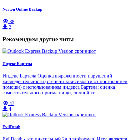
Norton Online Backup
38
2
Рекомендуем другие читы
Индекс Бартела
Индекс Бартела Оценка выраженности нарушений
жизнедеятельности (степени зависимости от посторонней
помощи) с использованием индекса Бартела: оценка
самостоятельного приема пищи, личной ги…
47
4
EvilDeath
EvilDeath - это пиксельный 2д платформер! Игра является