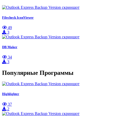
Filecheck IconViewer
49
3
DB Maker
34
3
Популярные Программы
Highlighter
37
2